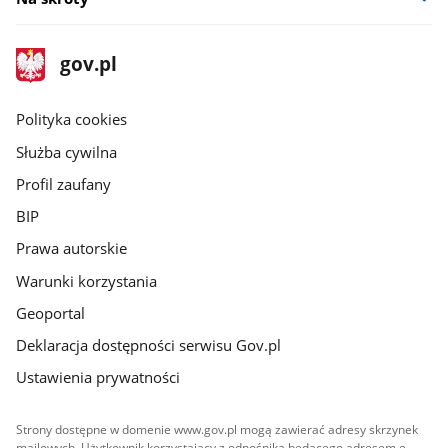
stopka
Strona
gov.pl
gov.pl
główna
gov.pl
Polityka cookies
Służba cywilna
Profil zaufany
BIP
Prawa autorskie
Warunki korzystania
Geoportal
Deklaracja dostępności serwisu Gov.pl
Ustawienia prywatności
Strony dostępne w domenie www.gov.pl mogą zawierać adresy skrzynek
mailowych. Użytkownik korzystający z odnośnika będącego adresem e-