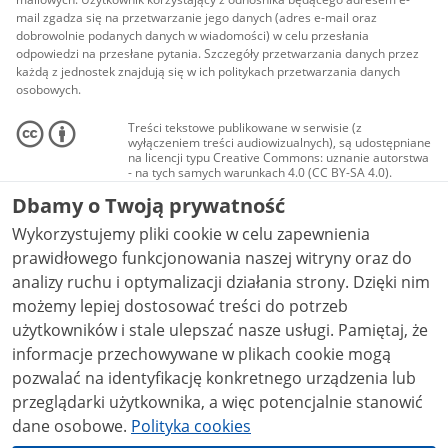
mail zgadza się na przetwarzanie jego danych (adres e-mail oraz
dobrowolnie podanych danych w wiadomości) w celu przesłania
odpowiedzi na przesłane pytania. Szczegóły przetwarzania danych przez
każdą z jednostek znajdują się w ich politykach przetwarzania danych
osobowych.
Treści tekstowe publikowane w serwisie (z
wyłączeniem treści audiowizualnych), są udostępniane
na licencji typu Creative Commons: uznanie autorstwa
- na tych samych warunkach 4.0 (CC BY-SA 4.0).
Materiały audiowizualne, w tym zdjęcia, materiały
Dbamy o Twoją prywatność
audio i wideo, są udostępniane na licencji typu
Creative Commons: uznanie autorstwa użycie
Wykorzystujemy pliki cookie w celu zapewnienia
niekomercyjne - bez utworów zależnych 4.0 (CC BY-
NC-ND 4.0), o ile nie jest to stwierdzone inaczej.
prawidłowego funkcjonowania naszej witryny oraz do
analizy ruchu i optymalizacji działania strony. Dzięki nim
możemy lepiej dostosować treści do potrzeb
użytkowników i stale ulepszać nasze usługi. Pamiętaj, że
informacje przechowywane w plikach cookie mogą
pozwalać na identyfikację konkretnego urządzenia lub
przeglądarki użytkownika, a więc potencjalnie stanowić
dane osobowe.
Polityka cookies