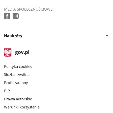
MEDIA SPOŁECZNOŚCIOWE:
Na skróty
stopka
Strona
gov.pl
gov.pl
główna
gov.pl
Polityka cookies
Służba cywilna
Profil zaufany
BIP
Prawa autorskie
Warunki korzystania