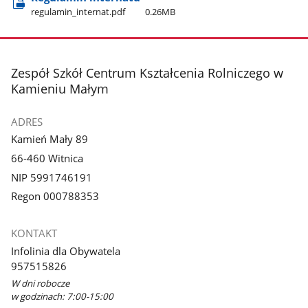
regulamin​_internat.pdf
0.26MB
stopka
Zespół Szkół Centrum Kształcenia Rolniczego w
Kamieniu Małym
ADRES
Kamień Mały 89
66-460 Witnica
NIP 5991746191
Regon 000788353
KONTAKT
Infolinia dla Obywatela
957515826
W dni robocze
w godzinach: 7:00-15:00