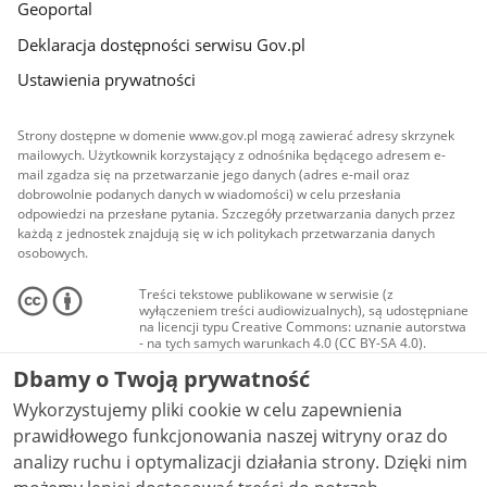
Geoportal
Deklaracja dostępności serwisu Gov.pl
Ustawienia prywatności
Strony dostępne w domenie www.gov.pl mogą zawierać adresy skrzynek
mailowych. Użytkownik korzystający z odnośnika będącego adresem e-
mail zgadza się na przetwarzanie jego danych (adres e-mail oraz
dobrowolnie podanych danych w wiadomości) w celu przesłania
odpowiedzi na przesłane pytania. Szczegóły przetwarzania danych przez
każdą z jednostek znajdują się w ich politykach przetwarzania danych
osobowych.
Treści tekstowe publikowane w serwisie (z
wyłączeniem treści audiowizualnych), są udostępniane
na licencji typu Creative Commons: uznanie autorstwa
- na tych samych warunkach 4.0 (CC BY-SA 4.0).
Materiały audiowizualne, w tym zdjęcia, materiały
Dbamy o Twoją prywatność
audio i wideo, są udostępniane na licencji typu
Creative Commons: uznanie autorstwa użycie
Wykorzystujemy pliki cookie w celu zapewnienia
niekomercyjne - bez utworów zależnych 4.0 (CC BY-
NC-ND 4.0), o ile nie jest to stwierdzone inaczej.
prawidłowego funkcjonowania naszej witryny oraz do
analizy ruchu i optymalizacji działania strony. Dzięki nim