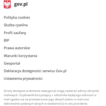
stopka
Strona
gov.pl
gov.pl
główna
gov.pl
Polityka cookies
Służba cywilna
Profil zaufany
BIP
Prawa autorskie
Warunki korzystania
Geoportal
Deklaracja dostępności serwisu Gov.pl
Ustawienia prywatności
Strony dostępne w domenie www.gov.pl mogą zawierać adresy skrzynek
mailowych. Użytkownik korzystający z odnośnika będącego adresem e-
mail zgadza się na przetwarzanie jego danych (adres e-mail oraz
dobrowolnie podanych danych w wiadomości) w celu przesłania