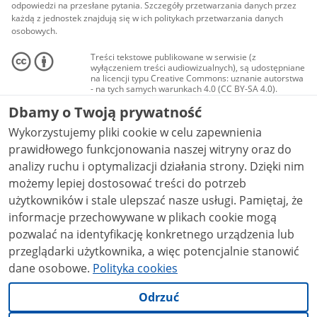
odpowiedzi na przesłane pytania. Szczegóły przetwarzania danych przez
każdą z jednostek znajdują się w ich politykach przetwarzania danych
osobowych.
Treści tekstowe publikowane w serwisie (z
wyłączeniem treści audiowizualnych), są udostępniane
na licencji typu Creative Commons: uznanie autorstwa
- na tych samych warunkach 4.0 (CC BY-SA 4.0).
Materiały audiowizualne, w tym zdjęcia, materiały
Dbamy o Twoją prywatność
audio i wideo, są udostępniane na licencji typu
Creative Commons: uznanie autorstwa użycie
Wykorzystujemy pliki cookie w celu zapewnienia
niekomercyjne - bez utworów zależnych 4.0 (CC BY-
NC-ND 4.0), o ile nie jest to stwierdzone inaczej.
prawidłowego funkcjonowania naszej witryny oraz do
analizy ruchu i optymalizacji działania strony. Dzięki nim
możemy lepiej dostosować treści do potrzeb
użytkowników i stale ulepszać nasze usługi. Pamiętaj, że
informacje przechowywane w plikach cookie mogą
pozwalać na identyfikację konkretnego urządzenia lub
przeglądarki użytkownika, a więc potencjalnie stanowić
dane osobowe.
Polityka cookies
Odrzuć