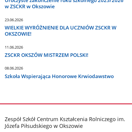
Uroczyste zakończenie roku szkolnego 2025/2026
w ZSCKR w Okszowie
23.06.2026
WIELKIE WYRÓŻNIENIE DLA UCZNIÓW ZSCKR W
OKSZOWIE!
11.06.2026
ZSCKR OKSZÓW MISTRZEM POLSKI!
08.06.2026
Szkoła Wspierająca Honorowe Krwiodawstwo
stopka
Zespół Szkół Centrum Kształcenia Rolniczego im.
Józefa Piłsudskiego w Okszowie