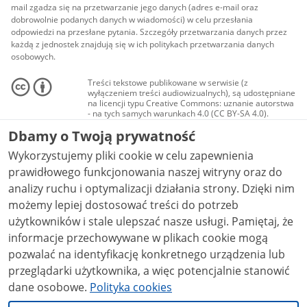
mail zgadza się na przetwarzanie jego danych (adres e-mail oraz
dobrowolnie podanych danych w wiadomości) w celu przesłania
odpowiedzi na przesłane pytania. Szczegóły przetwarzania danych przez
każdą z jednostek znajdują się w ich politykach przetwarzania danych
osobowych.
Treści tekstowe publikowane w serwisie (z
wyłączeniem treści audiowizualnych), są udostępniane
na licencji typu Creative Commons: uznanie autorstwa
- na tych samych warunkach 4.0 (CC BY-SA 4.0).
Materiały audiowizualne, w tym zdjęcia, materiały
Dbamy o Twoją prywatność
audio i wideo, są udostępniane na licencji typu
Creative Commons: uznanie autorstwa użycie
Wykorzystujemy pliki cookie w celu zapewnienia
niekomercyjne - bez utworów zależnych 4.0 (CC BY-
NC-ND 4.0), o ile nie jest to stwierdzone inaczej.
prawidłowego funkcjonowania naszej witryny oraz do
analizy ruchu i optymalizacji działania strony. Dzięki nim
możemy lepiej dostosować treści do potrzeb
użytkowników i stale ulepszać nasze usługi. Pamiętaj, że
informacje przechowywane w plikach cookie mogą
pozwalać na identyfikację konkretnego urządzenia lub
przeglądarki użytkownika, a więc potencjalnie stanowić
dane osobowe.
Polityka cookies