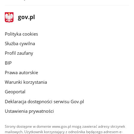
stopka
Strona
gov.pl
gov.pl
główna
gov.pl
Polityka cookies
Służba cywilna
Profil zaufany
BIP
Prawa autorskie
Warunki korzystania
Geoportal
Deklaracja dostępności serwisu Gov.pl
Ustawienia prywatności
Strony dostępne w domenie www.gov.pl mogą zawierać adresy skrzynek
mailowych. Użytkownik korzystający z odnośnika będącego adresem e-