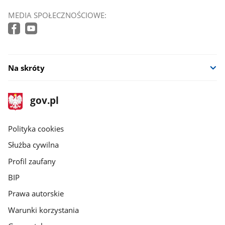
MEDIA SPOŁECZNOŚCIOWE:
Na skróty
stopka
Strona
gov.pl
gov.pl
główna
gov.pl
Polityka cookies
Służba cywilna
Profil zaufany
BIP
Prawa autorskie
Warunki korzystania