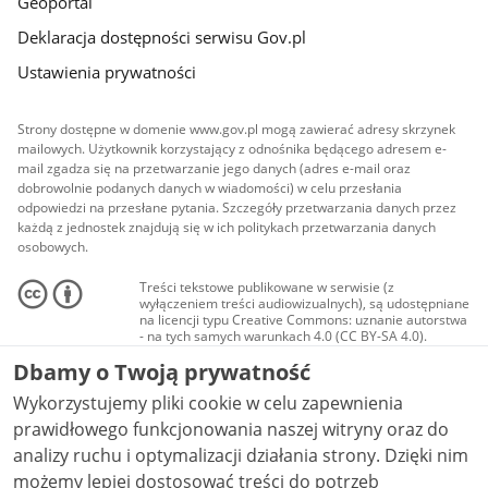
Geoportal
Deklaracja dostępności serwisu Gov.pl
Ustawienia prywatności
Strony dostępne w domenie www.gov.pl mogą zawierać adresy skrzynek
mailowych. Użytkownik korzystający z odnośnika będącego adresem e-
mail zgadza się na przetwarzanie jego danych (adres e-mail oraz
dobrowolnie podanych danych w wiadomości) w celu przesłania
odpowiedzi na przesłane pytania. Szczegóły przetwarzania danych przez
każdą z jednostek znajdują się w ich politykach przetwarzania danych
osobowych.
Treści tekstowe publikowane w serwisie (z
wyłączeniem treści audiowizualnych), są udostępniane
na licencji typu Creative Commons: uznanie autorstwa
- na tych samych warunkach 4.0 (CC BY-SA 4.0).
Materiały audiowizualne, w tym zdjęcia, materiały
Dbamy o Twoją prywatność
audio i wideo, są udostępniane na licencji typu
Creative Commons: uznanie autorstwa użycie
Wykorzystujemy pliki cookie w celu zapewnienia
niekomercyjne - bez utworów zależnych 4.0 (CC BY-
NC-ND 4.0), o ile nie jest to stwierdzone inaczej.
prawidłowego funkcjonowania naszej witryny oraz do
analizy ruchu i optymalizacji działania strony. Dzięki nim
możemy lepiej dostosować treści do potrzeb