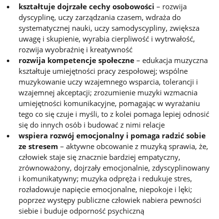
kształtuje dojrzałe cechy osobowości
– rozwija
dyscyplinę, uczy zarządzania czasem, wdraża do
systematycznej nauki, uczy samodyscypliny, zwiększa
uwagę i skupienie, wyrabia cierpliwość i wytrwałość,
rozwija wyobraźnię i kreatywność
rozwija kompetencje społeczne
– edukacja muzyczna
kształtuje umiejętności pracy zespołowej; wspólne
muzykowanie uczy wzajemnego wsparcia, tolerancji i
wzajemnej akceptacji; zrozumienie muzyki wzmacnia
umiejętności komunikacyjne, pomagając w wyrażaniu
tego co się czuje i myśli, to z kolei pomaga lepiej odnosić
się do innych osób i budować z nimi relacje
wspiera rozwój emocjonalny i pomaga radzić sobie
ze stresem
– aktywne obcowanie z muzyką sprawia, że,
człowiek staje się znacznie bardziej empatyczny,
zrównoważony, dojrzały emocjonalnie, zdyscyplinowany
i komunikatywny; muzyka odpręża i redukuje stres,
rozładowuje napięcie emocjonalne, niepokoje i lęki;
poprzez występy publiczne człowiek nabiera pewności
siebie i buduje odporność psychiczną