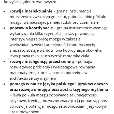
korzyści ogólnorozwojowych:
rozwija intelektualnie
– gra na instrumencie
muzycznym, zwłaszcza gra z nut, pobudza obie półkule
mózgu, wzmacniając pamięć i zdolność uczenia się
poprawia koordynację
– gra na instrumencie wymaga
wykonywania kilku czynności na raz, powodując
intensywniejszą pracę mózgu w zakresie
wielozadaniowości i umiejętności motorycznych;
znacząco zostaje wzmocniona koordynacja oko-ręka,
lewa-prawa ręka, słuch-wzrok-motoryka ciała
rozwija inteligencję przestrzenną
– pomaga
rozwiązywać problemy i wieloetapowe równania
matematyczne, które są bardzo potrzebne w
architekturze czy inżynierii
pomaga w nauce języka polskiego i języków obcych
oraz rozwija umiejętności abstrakcyjnego myślenia
– lewa półkula mózgu odpowiada za umiejętności
językowe, trening muzyczny znacząco ją pobudza, przez
co rozwija potencjał mózgu ze zdolnościami językowymi
i rozumowaniem