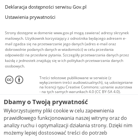
Deklaracja dostępności serwisu Gov.pl
Ustawienia prywatności
Strony dostępne w domenie www.gov.pl mogą zawierać adresy skrzynek
mailowych. Użytkownik korzystający z odnośnika będącego adresem e-
mail zgadza się na przetwarzanie jego danych (adres e-mail oraz
dobrowolnie podanych danych w wiadomości) w celu przesłania
odpowiedzi na przesłane pytania. Szczegóły przetwarzania danych przez
każdą z jednostek znajdują się w ich politykach przetwarzania danych
osobowych.
Treści tekstowe publikowane w serwisie (z
wyłączeniem treści audiowizualnych), są udostępniane
na licencji typu Creative Commons: uznanie autorstwa
- na tych samych warunkach 4.0 (CC BY-SA 4.0).
Materiały audiowizualne, w tym zdjęcia, materiały
Dbamy o Twoją prywatność
audio i wideo, są udostępniane na licencji typu
Creative Commons: uznanie autorstwa użycie
Wykorzystujemy pliki cookie w celu zapewnienia
niekomercyjne - bez utworów zależnych 4.0 (CC BY-
NC-ND 4.0), o ile nie jest to stwierdzone inaczej.
prawidłowego funkcjonowania naszej witryny oraz do
analizy ruchu i optymalizacji działania strony. Dzięki nim
możemy lepiej dostosować treści do potrzeb