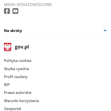
MEDIA SPOŁECZNOŚCIOWE:
Na skróty
stopka
Strona
gov.pl
gov.pl
główna
gov.pl
Polityka cookies
Służba cywilna
Profil zaufany
BIP
Prawa autorskie
Warunki korzystania
Geoportal