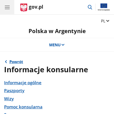
gov.pl
przejdź
do
wyszukiwar
Zmień 
PL
Polska w Argentynie
MENU
Powrót
Informacje konsularne
Informacje ogólne
Paszporty
Wizy
Pomoc konsularna