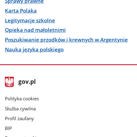
Sprawy prawne
Karta Polaka
Legitymacje szkolne
Opieka nad małoletnimi
Poszukiwanie przodków i krewnych w Argentynie
Nauka języka polskiego
stopka
Strona
gov.pl
gov.pl
główna
gov.pl
Polityka cookies
Służba cywilna
Profil zaufany
BIP