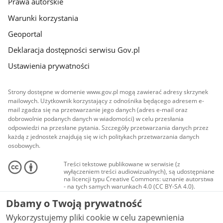
Prawa autorskie
Warunki korzystania
Geoportal
Deklaracja dostępności serwisu Gov.pl
Ustawienia prywatności
Strony dostępne w domenie www.gov.pl mogą zawierać adresy skrzynek
mailowych. Użytkownik korzystający z odnośnika będącego adresem e-
mail zgadza się na przetwarzanie jego danych (adres e-mail oraz
dobrowolnie podanych danych w wiadomości) w celu przesłania
odpowiedzi na przesłane pytania. Szczegóły przetwarzania danych przez
każdą z jednostek znajdują się w ich politykach przetwarzania danych
osobowych.
Treści tekstowe publikowane w serwisie (z
wyłączeniem treści audiowizualnych), są udostępniane
na licencji typu Creative Commons: uznanie autorstwa
- na tych samych warunkach 4.0 (CC BY-SA 4.0).
Materiały audiowizualne, w tym zdjęcia, materiały
Dbamy o Twoją prywatność
audio i wideo, są udostępniane na licencji typu
Creative Commons: uznanie autorstwa użycie
Wykorzystujemy pliki cookie w celu zapewnienia
niekomercyjne - bez utworów zależnych 4.0 (CC BY-