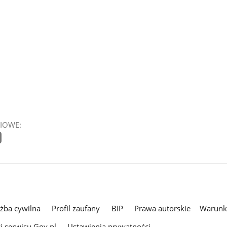
IOWE:
użba cywilna
Profil zaufany
BIP
Prawa autorskie
Warunki
i serwisu Gov.pl
Ustawienia prywatności