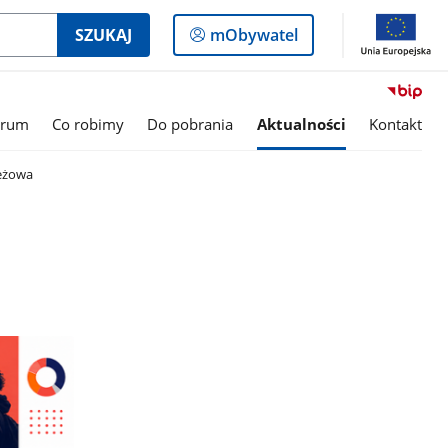
Logowanie
SZUKAJ
mObywatel
do
panelu
trum
Co robimy
Do pobrania
Aktualności
Kontakt
ieżowa