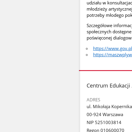
udziału w konsultacja
młodzieży artystyczn
potrzeby młodego pok
Szczegółowe informacj
społecznych dostępne 
poświęconej dialogowi 
https://www.gov.p
https://maszwplywn
stopka
Centrum Edukacji 
ADRES
ul. Mikołaja Kopernik
00-924 Warszawa
NIP 5251003814
Regon 010600070