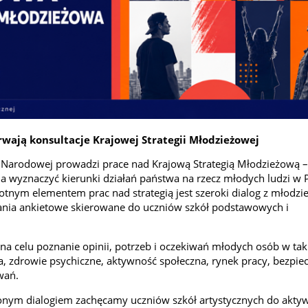
rwają konsultacje Krajowej Strategii Młodzieżowej
i Narodowej prowadzi prace nad Krajową Strategią Młodzieżową –
 wyznaczyć kierunki działań państwa na rzecz młodych ludzi w 
stotnym elementem prac nad strategią jest szeroki dialog z młodzie
ania ankietowe skierowane do uczniów szkół podstawowych i
 na celu poznanie opinii, potrzeb i oczekiwań młodych osób w tak
a, zdrowie psychiczne, aktywność społeczna, rynek pracy, bezpi
wań.
nym dialogiem zachęcamy uczniów szkół artystycznych do akty