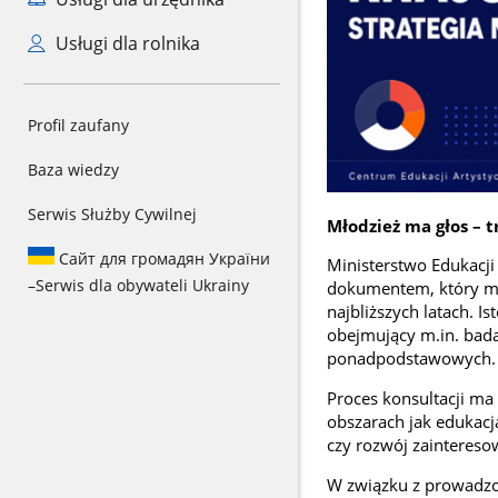
Usługi dla rolnika
Profil zaufany
Baza wiedzy
Serwis Służby Cywilnej
Młodzież ma głos – t
Сайт для громадян України
Ministerstwo Edukacj
–
Serwis dla obywateli Ukrainy
dokumentem, który ma
najbliższych latach. I
obejmujący m.in. bad
ponadpodstawowych.
Proces konsultacji ma
obszarach jak edukacj
czy rozwój zaintereso
W związku z prowadzo