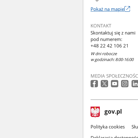
Pokaż na mapie
Link
otworzy
KONTAKT
się
Skontaktuj się z nami
w
pod numerem:
nowym
+48 22 42 106 21
oknie
W dni robocze
w godzinach: 8:00-16:00
MEDIA SPOŁECZNOŚC
stopka
Strona
gov.pl
gov.pl
główna
gov.pl
Polityka cookies
Sł
Deklaracja dostępnośc