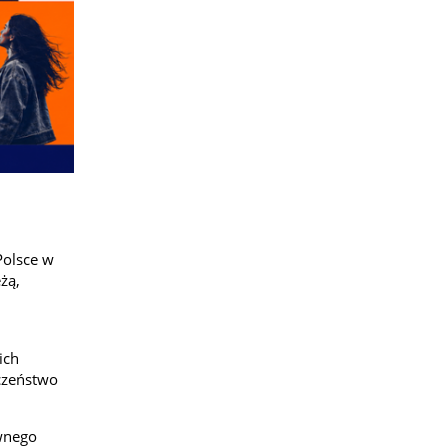
Polsce w
żą,
ich
eczeństwo
wnego