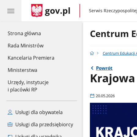
gov.pl
gov.pl
Serwis Rzeczypospolitej
Centrum Ed
gov.pl
Strona główna
Rada Ministrów
Centrum Edukacji 
Kancelaria Premiera
Powrót
Ministerstwa
Krajowa
Urzędy, instytucje
i placówki RP
20.05.2026
Usługi dla obywatela
Usługi dla przedsiębiorcy
Usługi dla urzędnika