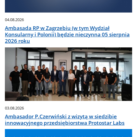
04.08.2026
Ambasada RP w Zagrzebiu (w tym Wydział
Konsularny i Polonii) będzie nieczynna 05 sierpnia
2026 roku
03.08.2026
Ambasador P.Czerwiński z wizytą w siedzibie
innowacyjnego przedsiębiorstwa Protostar Labs