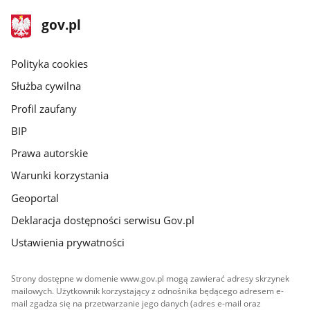
stopka
Strona
gov.pl
gov.pl
główna
gov.pl
Polityka cookies
Służba cywilna
Profil zaufany
BIP
Prawa autorskie
Warunki korzystania
Geoportal
Deklaracja dostępności serwisu Gov.pl
Ustawienia prywatności
Strony dostępne w domenie www.gov.pl mogą zawierać adresy skrzynek
mailowych. Użytkownik korzystający z odnośnika będącego adresem e-
mail zgadza się na przetwarzanie jego danych (adres e-mail oraz