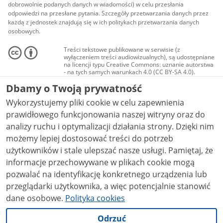
dobrowolnie podanych danych w wiadomości) w celu przesłania
odpowiedzi na przesłane pytania. Szczegóły przetwarzania danych przez
każdą z jednostek znajdują się w ich politykach przetwarzania danych
osobowych.
Treści tekstowe publikowane w serwisie (z
wyłączeniem treści audiowizualnych), są udostępniane
na licencji typu Creative Commons: uznanie autorstwa
- na tych samych warunkach 4.0 (CC BY-SA 4.0).
Materiały audiowizualne, w tym zdjęcia, materiały
Dbamy o Twoją prywatność
audio i wideo, są udostępniane na licencji typu
Creative Commons: uznanie autorstwa użycie
Wykorzystujemy pliki cookie w celu zapewnienia
niekomercyjne - bez utworów zależnych 4.0 (CC BY-
NC-ND 4.0), o ile nie jest to stwierdzone inaczej.
prawidłowego funkcjonowania naszej witryny oraz do
analizy ruchu i optymalizacji działania strony. Dzięki nim
możemy lepiej dostosować treści do potrzeb
użytkowników i stale ulepszać nasze usługi. Pamiętaj, że
informacje przechowywane w plikach cookie mogą
pozwalać na identyfikację konkretnego urządzenia lub
przeglądarki użytkownika, a więc potencjalnie stanowić
dane osobowe.
Polityka cookies
Odrzuć