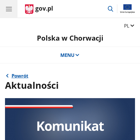
gov.pl
przejdź
do
wyszukiwar
Zmień 
PL
Polska w Chorwacji
MENU
Powrót
Aktualności