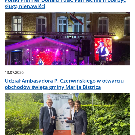
sługą nienawiści
13.07.2026
Udział Ambasadora P. Czerwińskiego w otwarciu
obchodów święta gminy Marija Bistrica