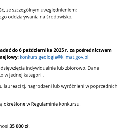
ść, ze szczególnym uwzględnieniem;
go oddziaływania na środowisko;
dać do 6 października 2025 r. za pośrednictwem
 mejlowy
:
konkurs.geologia@klimat.gov.pl
dsięwzięcia indywidualnie lub zbiorowo. Dane
o w jednej kategorii.
u laureaci tj. nagrodzeni lub wyróżnieni w poprzednich
są określone w Regulaminie konkursu.
ynosi
35 000 zł
.