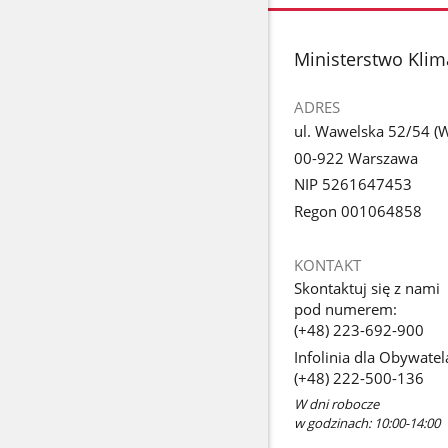
stopka
Ministerstwo Klim
ADRES
ul. Wawelska 52/54 (We
00-922 Warszawa
NIP 5261647453
Regon 001064858
KONTAKT
Skontaktuj się z nami
pod numerem:
(+48) 223-692-900
Infolinia dla Obywatel
(+48) 222-500-136
W dni robocze
w godzinach: 10:00-14:00