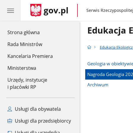
gov.pl
gov.pl
Serwis Rzeczypospolitej
Edukacja 
gov.pl
Strona główna
Rada Ministrów
Edukacja Ekologic
Kancelaria Premiera
Geologia w obiektywi
Ministerstwa
Nagroda Geologia 20
Urzędy, instytucje
Archiwum
i placówki RP
Usługi dla obywatela
Usługi dla przedsiębiorcy
Usługi dla urzędnika