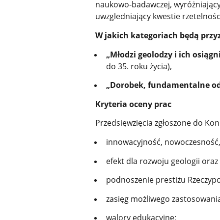
naukowo-badawczej, wyróżniający 
uwzgledniający kwestie rzetelności
W jakich kategoriach będą prz
„Młodzi geolodzy i ich osiąg
do 35. roku życia),
„Dorobek, fundamentalne od
Kryteria oceny prac
Przedsięwzięcia zgłoszone do Kon
innowacyjność, nowoczesność, 
efekt dla rozwoju geologii or
podnoszenie prestiżu Rzeczyp
zasięg możliwego zastosowania
walory edukacyjne;