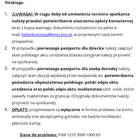
fińskiego.
⚠
UWAGA!:
W
ciągu doby od umówienia terminu spotkania
należy
przesłać potwierdzenie uiszczenia opłaty konsularnej
wraz z kopią ważnego dokumentu tożsamości na adres e-
mail:
helsinki.konsul@msz.gov.pl
, w przeciwnym razie termin
przepadnie;
W przypadku
pierwszego paszportu dla dziecka
należy załączyć
skan polskiego aktu urodzenia dziecka (oryginał należy przynieść
na spotkanie);
W przypadku
pierwszego paszportu dla osoby dorosłej
należy
załączyć skan decyzji wydanej przez wojewodę ws.
potwierdzenia
posiadania obywatelstwa polskiego
,
polski odpis aktu
urodzenia oraz polski odpis aktu małżeństwa
(dot. osób, które
zawarły małżeństwo za granicą). (Oryginały dokumentów należy
przynieść na spotkanie);
OPŁATY:
przyjmowane są
wyłącznie
w formie przelewu na konto
ambasady (nie akceptujemy gotówki, nie będzie możliwości
płatności kartą).
Dane do przelewu:
FI66 1210 3000 1000 63