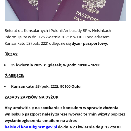
Referat ds. Konsularnych i Polonii Ambasady RP w Helsinkach
informuje, że w dniu 25 kwietnia 2025 r. w Oulu pod adresem
Kansankatu 53 (pok. 222) odbędzie się
dyżur paszportowy
.
🗓
CZAS:
25 kwietnia 2025 r. (piątek) w godz. 10:00 – 16:00
🌎
MIEJSCE:
,
Kansankatu 53 (pok. 222)
90100 Oulu
ZASADY ZAPISÓW NA DYŻUR
:
Aby umówić się na spotkanie z konsulem w sprawie złożenia
wniosku o paszport należy zarezerwować termin wizyty poprzez
wysłanie zgłoszenia emailem na adres
helsinki.konsul@msz.gov.pl
do dnia 23 kwietnia do g. 12 czasu