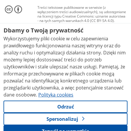
Treści tekstowe publikowane w serwisie (z
wyłączeniem treści audiowizualnych), są udostępniane
na licencji typu Creative Commons: uznanie autorstwa
- na tych samych warunkach 4.0 (CC BY-SA 4.0).
Materiały audiowizualne, w tym zdjęcia, materiały
Dbamy o Twoją prywatność
audio i wideo, są udostępniane na licencji typu
Creative Commons: uznanie autorstwa użycie
Wykorzystujemy pliki cookie w celu zapewnienia
niekomercyjne - bez utworów zależnych 4.0 (CC BY-
NC-ND 4.0), o ile nie jest to stwierdzone inaczej.
prawidłowego funkcjonowania naszej witryny oraz do
analizy ruchu i optymalizacji działania strony. Dzięki nim
możemy lepiej dostosować treści do potrzeb
użytkowników i stale ulepszać nasze usługi. Pamiętaj, że
informacje przechowywane w plikach cookie mogą
pozwalać na identyfikację konkretnego urządzenia lub
przeglądarki użytkownika, a więc potencjalnie stanowić
dane osobowe.
Polityka cookies
Odrzuć
Spersonalizuj