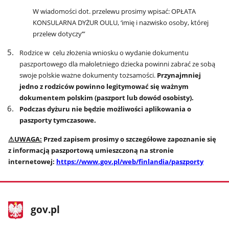
W wiadomości dot. przelewu prosimy wpisać: OPŁATA
KONSULARNA DYŻUR OULU, ‘imię i nazwisko osoby, której
przelew dotyczy’”
Rodzice w celu złożenia wniosku o wydanie dokumentu
paszportowego dla małoletniego dziecka powinni zabrać ze sobą
swoje polskie ważne dokumenty tożsamości.
Przynajmniej
jedno z rodziców powinno legitymować się ważnym
dokumentem polskim (paszport lub dowód osobisty).
Podczas dyżuru nie będzie możliwości aplikowania o
paszporty tymczasowe.
⚠
UWAGA:
Przed zapisem prosimy o szczegółowe zapoznanie się
z informacją paszportową umieszczoną na stronie
internetowej:
https://www.gov.pl/web/finlandia/paszporty
stopka
Strona
gov.pl
gov.pl
główna