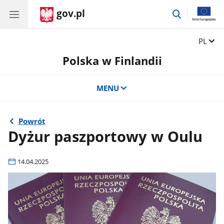
gov.pl
przejdź
do
wyszukiwar
Zmień 
PL
Polska w Finlandii
MENU
Powrót
Dyżur paszportowy w Oulu
14.04.2025