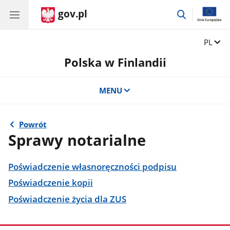
gov.pl
przejdź
do
wyszukiwar
Zmień 
PL
Polska w Finlandii
MENU
Powrót
Sprawy notarialne
Poświadczenie własnoręczności podpisu
Poświadczenie kopii
Poświadczenie życia dla ZUS