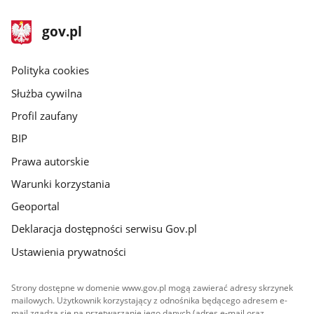
stopka
Strona
gov.pl
gov.pl
główna
gov.pl
Polityka cookies
Służba cywilna
Profil zaufany
BIP
Prawa autorskie
Warunki korzystania
Geoportal
Deklaracja dostępności serwisu Gov.pl
Ustawienia prywatności
Strony dostępne w domenie www.gov.pl mogą zawierać adresy skrzynek
mailowych. Użytkownik korzystający z odnośnika będącego adresem e-
mail zgadza się na przetwarzanie jego danych (adres e-mail oraz