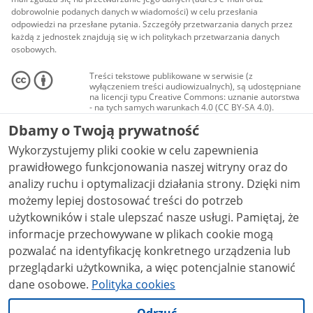
dobrowolnie podanych danych w wiadomości) w celu przesłania
odpowiedzi na przesłane pytania. Szczegóły przetwarzania danych przez
każdą z jednostek znajdują się w ich politykach przetwarzania danych
osobowych.
Treści tekstowe publikowane w serwisie (z
wyłączeniem treści audiowizualnych), są udostępniane
na licencji typu Creative Commons: uznanie autorstwa
- na tych samych warunkach 4.0 (CC BY-SA 4.0).
Materiały audiowizualne, w tym zdjęcia, materiały
Dbamy o Twoją prywatność
audio i wideo, są udostępniane na licencji typu
Creative Commons: uznanie autorstwa użycie
Wykorzystujemy pliki cookie w celu zapewnienia
niekomercyjne - bez utworów zależnych 4.0 (CC BY-
NC-ND 4.0), o ile nie jest to stwierdzone inaczej.
prawidłowego funkcjonowania naszej witryny oraz do
analizy ruchu i optymalizacji działania strony. Dzięki nim
możemy lepiej dostosować treści do potrzeb
użytkowników i stale ulepszać nasze usługi. Pamiętaj, że
informacje przechowywane w plikach cookie mogą
pozwalać na identyfikację konkretnego urządzenia lub
przeglądarki użytkownika, a więc potencjalnie stanowić
dane osobowe.
Polityka cookies