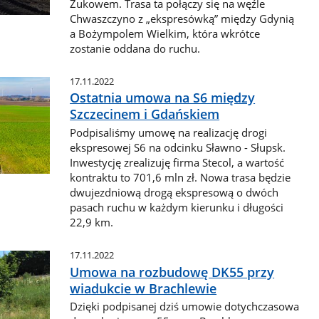
Żukowem. Trasa ta połączy się na węźle
Chwaszczyno z „ekspresówką” między Gdynią
a Bożympolem Wielkim, która wkrótce
zostanie oddana do ruchu.
17.11.2022
Ostatnia umowa na S6 między
Szczecinem i Gdańskiem
Podpisaliśmy umowę na realizację drogi
ekspresowej S6 na odcinku Sławno - Słupsk.
Inwestycję zrealizuję firma Stecol, a wartość
kontraktu to 701,6 mln zł. Nowa trasa będzie
dwujezdniową drogą ekspresową o dwóch
pasach ruchu w każdym kierunku i długości
22,9 km.
17.11.2022
Umowa na rozbudowę DK55 przy
wiadukcie w Brachlewie
Dzięki podpisanej dziś umowie dotychczasowa