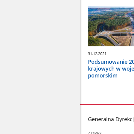
31.12.2021
Podsumowanie 202
krajowych w woj
pomorskim
stopka
Generalna Dyrekcj
ADRES