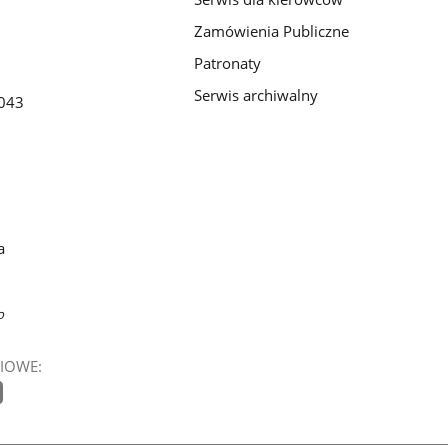
Zamówienia Publiczne
Patronaty
Serwis archiwalny
043
a
o
IOWE: