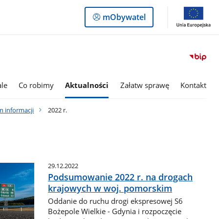
Logowanie
mObywatel
do
panelu
le
Co robimy
Aktualności
Załatw sprawę
Kontakt
 informacji
2022 r.
29.12.2022
Podsumowanie 2022 r. na drogach
krajowych w woj. pomorskim
Oddanie do ruchu drogi ekspresowej S6
Bożepole Wielkie - Gdynia i rozpoczęcie