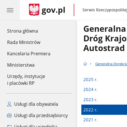
gov.pl
gov.pl
Serwis Rzeczypospolitej
Generalna
gov.pl
Strona główna
Dróg Krajo
Rada Ministrów
Autostrad
Kancelaria Premiera
Generalna Dyrekcj
Ministerstwa
Urzędy, instytucje
2025 r.
i placówki RP
2024 r.
2023 r.
Usługi dla obywatela
2022 r.
Usługi dla przedsiębiorcy
2021 r.
Usługi dla urzędnika