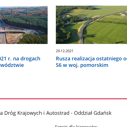
29.12.2021
1 r. na drogach
Rusza realizacja ostatniego 
ewództwie
S6 w woj. pomorskim
a Dróg Krajowych i Autostrad - Oddział Gdańsk
Serwis dla kierowców