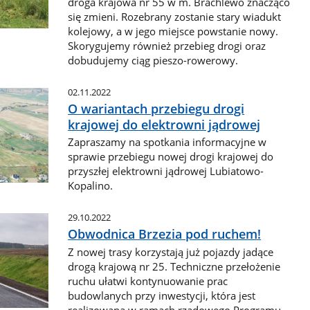
droga krajowa nr 55 w m. Brachlewo znacząco
się zmieni. Rozebrany zostanie stary wiadukt
kolejowy, a w jego miejsce powstanie nowy.
Skorygujemy również przebieg drogi oraz
dobudujemy ciąg pieszo-rowerowy.
02.11.2022
O wariantach przebiegu drogi
krajowej do elektrowni jądrowej
Zapraszamy na spotkania informacyjne w
sprawie przebiegu nowej drogi krajowej do
przyszłej elektrowni jądrowej Lubiatowo-
Kopalino.
29.10.2022
Obwodnica Brzezia pod ruchem!
Z nowej trasy korzystają już pojazdy jadące
drogą krajową nr 25. Techniczne przełożenie
ruchu ułatwi kontynuowanie prac
budowlanych przy inwestycji, która jest
realizowana w ramach rządowego Programu