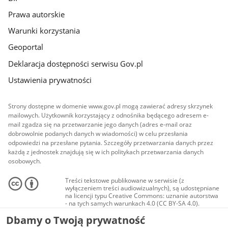
Prawa autorskie
Warunki korzystania
Geoportal
Deklaracja dostępności serwisu Gov.pl
Ustawienia prywatności
Strony dostępne w domenie www.gov.pl mogą zawierać adresy skrzynek
mailowych. Użytkownik korzystający z odnośnika będącego adresem e-
mail zgadza się na przetwarzanie jego danych (adres e-mail oraz
dobrowolnie podanych danych w wiadomości) w celu przesłania
odpowiedzi na przesłane pytania. Szczegóły przetwarzania danych przez
każdą z jednostek znajdują się w ich politykach przetwarzania danych
osobowych.
Treści tekstowe publikowane w serwisie (z
wyłączeniem treści audiowizualnych), są udostępniane
na licencji typu Creative Commons: uznanie autorstwa
- na tych samych warunkach 4.0 (CC BY-SA 4.0).
Materiały audiowizualne, w tym zdjęcia, materiały
Dbamy o Twoją prywatność
audio i wideo, są udostępniane na licencji typu
Creative Commons: uznanie autorstwa użycie