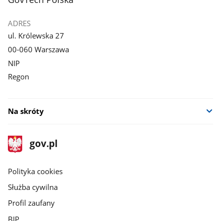
ADRES
ul. Królewska 27
00-060 Warszawa
NIP
Regon
Na skróty
stopka
Strona
gov.pl
gov.pl
główna
gov.pl
Polityka cookies
Służba cywilna
Profil zaufany
BIP