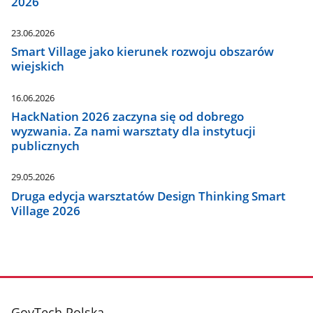
2026
23.06.2026
Smart Village jako kierunek rozwoju obszarów
wiejskich
16.06.2026
HackNation 2026 zaczyna się od dobrego
wyzwania. Za nami warsztaty dla instytucji
publicznych
29.05.2026
Druga edycja warsztatów Design Thinking Smart
Village 2026
stopka
GovTech Polska