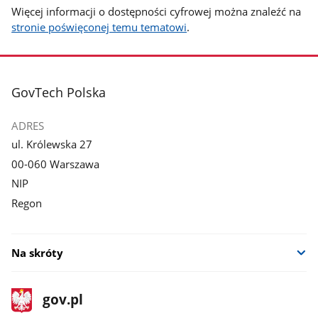
Więcej informacji o dostępności cyfrowej można znaleźć na
stronie poświęconej temu tematowi
.
stopka
GovTech Polska
ADRES
ul. Królewska 27
00-060 Warszawa
NIP
Regon
Na skróty
stopka
Strona
gov.pl
gov.pl
główna