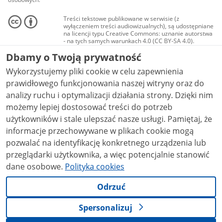
Treści tekstowe publikowane w serwisie (z
wyłączeniem treści audiowizualnych), są udostępniane
na licencji typu Creative Commons: uznanie autorstwa
- na tych samych warunkach 4.0 (CC BY-SA 4.0).
Materiały audiowizualne, w tym zdjęcia, materiały
Dbamy o Twoją prywatność
audio i wideo, są udostępniane na licencji typu
Creative Commons: uznanie autorstwa użycie
Wykorzystujemy pliki cookie w celu zapewnienia
niekomercyjne - bez utworów zależnych 4.0 (CC BY-
NC-ND 4.0), o ile nie jest to stwierdzone inaczej.
prawidłowego funkcjonowania naszej witryny oraz do
analizy ruchu i optymalizacji działania strony. Dzięki nim
możemy lepiej dostosować treści do potrzeb
użytkowników i stale ulepszać nasze usługi. Pamiętaj, że
informacje przechowywane w plikach cookie mogą
pozwalać na identyfikację konkretnego urządzenia lub
przeglądarki użytkownika, a więc potencjalnie stanowić
dane osobowe.
Polityka cookies
Odrzuć
Spersonalizuj