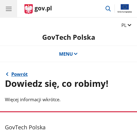
gov.pl
przejdź
do
wyszukiwar
Zmień 
PL
GovTech Polska
MENU
Powrót
Dowiedz się, co robimy!
Więcej informacji wkrótce.
stopka
GovTech Polska