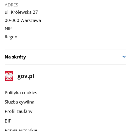
ADRES
ul. Królewska 27
00-060 Warszawa
NIP
Regon
Na skróty
stopka
Strona
gov.pl
gov.pl
główna
gov.pl
Polityka cookies
Służba cywilna
Profil zaufany
BIP
Prawa autorskie