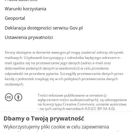
Warunki korzystania
Geoportal
Deklaracja dostępności serwisu Gov.pl
Ustawienia prywatności
Strony dostępne w domenie www.gov.pl mogą zawierać adresy skrzynek
mailowych. Użytkownik korzystający z odnośnika będącego adresem e-
mail zgadza się na przetwarzanie jego danych (adres e-mail oraz
dobrowolnie podanych danych w wiadomości) w celu przesłania
odpowiedzi na przesłane pytania. Szczegóły przetwarzania danych przez
każdą z jednostek znajdują się w ich politykach przetwarzania danych
osobowych.
Treści tekstowe publikowane w serwisie (z
wyłączeniem treści audiowizualnych), są udostępniane
na licencji typu Creative Commons: uznanie autorstwa
- na tych samych warunkach 4.0 (CC BY-SA 4.0).
Materiały audiowizualne, w tym zdjęcia, materiały
Dbamy o Twoją prywatność
audio i wideo, są udostępniane na licencji typu
Creative Commons: uznanie autorstwa użycie
Wykorzystujemy pliki cookie w celu zapewnienia
niekomercyjne - bez utworów zależnych 4.0 (CC BY-
NC-ND 4.0), o ile nie jest to stwierdzone inaczej.