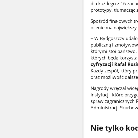
dla każdego z 16 zada
prototypy, tłumacząc z
Spośród finałowych tr
ocenie ma największy 
– W Bydgoszczy udało 
publiczną i zmotywowa
którymi stoi państwo.
których będą korzystać
cyfryzacji Rafał Rosi
Każdy zespół, który p
oraz możliwość dalsze
Nagrody wręczał wicep
instytucji, które przy
spraw zagranicznych R
Administracji Skarbo
Nie tylko k