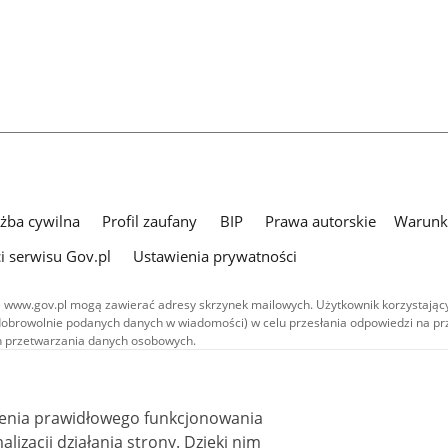
użba cywilna
Profil zaufany
BIP
Prawa autorskie
Warunki
i serwisu Gov.pl
Ustawienia prywatności
 www.gov.pl mogą zawierać adresy skrzynek mailowych. Użytkownik korzystający
dobrowolnie podanych danych w wiadomości) w celu przesłania odpowiedzi na prz
ach przetwarzania danych osobowych.
we publikowane w serwisie (z wyłączeniem treści audiowizualnych), są
 na licencji typu Creative Commons: uznanie autorstwa - na tych samych
 (CC BY-SA 4.0). Materiały audiowizualne, w tym zdjęcia, materiały audio i wideo
ienia prawidłowego funkcjonowania
ane na licencji typu Creative Commons: uznanie autorstwa użycie niekomercyjne 
ależnych 4.0 (CC BY-NC-ND 4.0), o ile nie jest to stwierdzone inaczej.
i działania strony. Dzięki nim