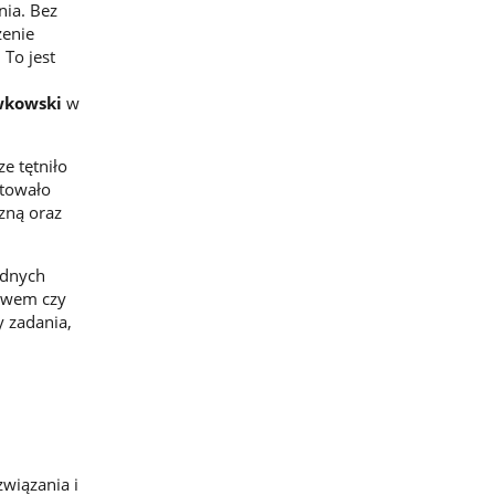
nia. Bez
zenie
 To jest
awkowski
w
e tętniło
stowało
zną oraz
odnych
rawem czy
y zadania,
i
związania i