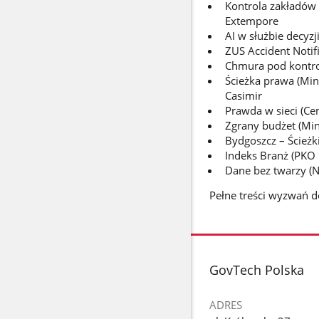
Kontrola zakładów
Extempore
AI w służbie decyzj
ZUS Accident Notif
Chmura pod kontro
Ścieżka prawa (Mini
Casimir
Prawda w sieci (Ce
Zgrany budżet (Mini
Bydgoszcz – Ścieżk
Indeks Branż (PKO
Dane bez twarzy (
Pełne treści wyzwań d
stopka
GovTech Polska
ADRES