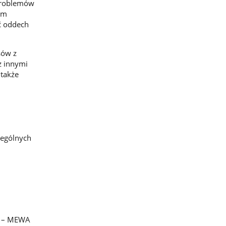
problemów
am
ać oddech
sów z
z innymi
 także
zególnych
) – MEWA