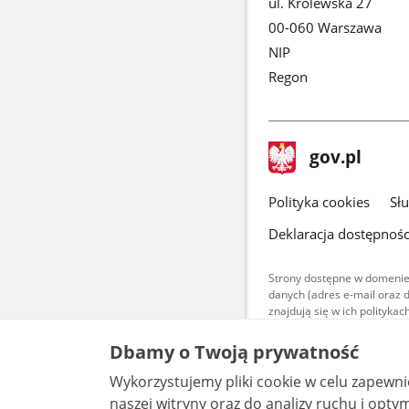
ul. Królewska 27
00-060 Warszawa
NIP
Regon
stopka
Strona
gov.pl
gov.pl
główna
gov.pl
Polityka cookies
Sł
Deklaracja dostępnośc
Strony dostępne w domenie
danych (adres e-mail oraz 
znajdują się w ich polityk
Treści teksto
Dbamy o Twoją prywatność
udostępniane
warunkach 4.0
Wykorzystujemy pliki cookie w celu zapewn
są udostępni
bez utworów z
naszej witryny oraz do analizy ruchu i optymalizacj