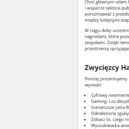
Choć głównym celem H
i wsparcie sektora pub
porozmawiać z przedst
między kolejnymi eta
W ciągu doby uczestni
nagrodami, które pozw
zespołami. Dzięki tem
przestrzenią sprzyjaj
Zwycięzcy H
Poniżej prezentujemy 
wyzwań:
Cyfrowy nieśmiert
Gaming: Los decyduj
Scenariusze jutra 
Odnalezione zguby 
Zobacz to, czego n
Wyszukiwarka anom