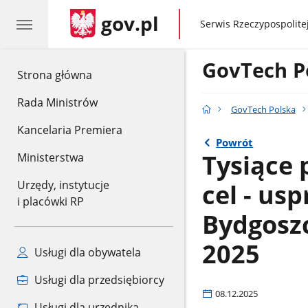
gov.pl
gov.pl
Serwis Rzeczypospolitej
GovTech P
gov.pl
Strona główna
Rada Ministrów
GovTech Polska
Kancelaria Premiera
Powrót
Tysiące 
Ministerstwa
cel - us
Urzędy, instytucje
i placówki RP
Bydgoszc
2025
Usługi dla obywatela
Usługi dla przedsiębiorcy
08.12.2025
Usługi dla urzędnika