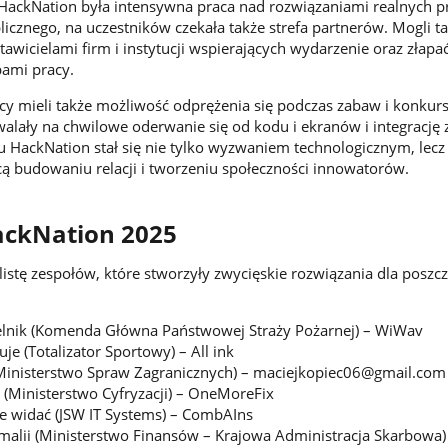
ackNation była intensywna praca nad rozwiązaniami realnych 
licznego, na uczestników czekała także strefa partnerów. Mogli t
awicielami firm i instytucji wspierających wydarzenie oraz złap
pami pracy.
cy mieli także możliwość odprężenia się podczas zabaw i konkur
alały na chwilowe oderwanie się od kodu i ekranów i integrację 
u HackNation stał się nie tylko wyzwaniem technologicznym, lecz
ącą budowaniu relacji i tworzeniu społeczności innowatorów.
ackNation 2025
listę zespołów, które stworzyły zwycięskie rozwiązania dla poszc
elnik (Komenda Główna Państwowej Straży Pożarnej) – WiWav
e (Totalizator Sportowy) – All ink
(Ministerstwo Spraw Zagranicznych) – maciejkopiec06@gmail.com
(Ministerstwo Cyfryzacji) – OneMoreFix
ie widać (JSW IT Systems) – CombAIns
alii (Ministerstwo Finansów – Krajowa Administracja Skarbowa