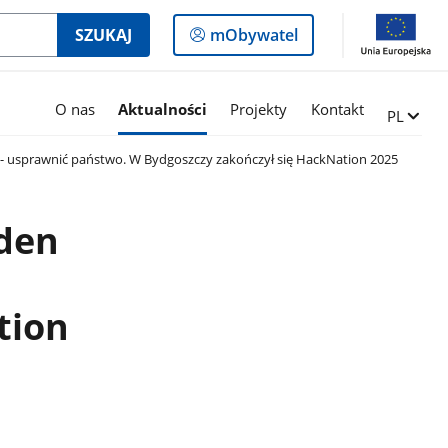
Logowanie
SZUKAJ
mObywatel
do
panelu
O nas
Aktualności
Projekty
Kontakt
Zmień ję
PL
l - usprawnić państwo. W Bydgoszczy zakończył się HackNation 2025
eden
tion