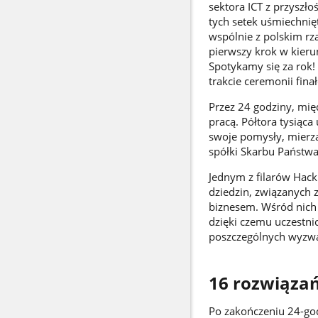
sektora ICT z przyszł
tych setek uśmiechnięt
wspólnie z polskim rzą
pierwszy krok w kieru
Spotykamy się za rok!
trakcie ceremonii fina
Przez 24 godziny, mię
pracą. Półtora tysiąc
swoje pomysły, mierzą
spółki Skarbu Państwa
Jednym z filarów Hac
dziedzin, związanych 
biznesem. Wśród nich z
dzięki czemu uczestni
poszczególnych wyzwań
16 rozwiązań
Po zakończeniu 24-god