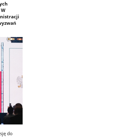
nych
. W
istracji
 wyzwań
sję do