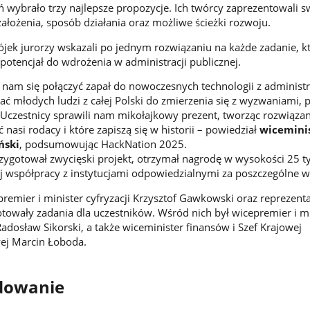
ń wybrało trzy najlepsze propozycje. Ich twórcy zaprezentowali s
ałożenia, sposób działania oraz możliwe ścieżki rozwoju.
ójek jurorzy wskazali po jednym rozwiązaniu na każde zadanie, k
potencjał do wdrożenia w administracji publicznej.
nam się połączyć zapał do nowoczesnych technologii z administr
ć młodych ludzi z całej Polski do zmierzenia się z wyzwaniami, 
 Uczestnicy sprawili nam mikołajkowy prezent, tworząc rozwiązan
 nasi rodacy i które zapiszą się w historii – powiedział
wicemini
ński
, podsumowując HackNation 2025.
rzygotował zwycięski projekt, otrzymał nagrodę w wysokości 25 ty
j współpracy z instytucjami odpowiedzialnymi za poszczególne 
remier i minister cyfryzacji Krzysztof Gawkowski oraz reprezent
gotowały zadania dla uczestników. Wśród nich był wicepremier i m
adosław Sikorski, a także wiceminister finansów i Szef Krajowej
wej Marcin Łoboda.
odowanie