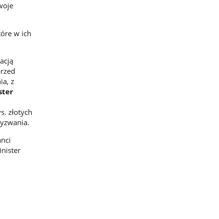
woje
tóre w ich
acją
przed
ia, z
ster
s. złotych
wyzwania.
anci
inister