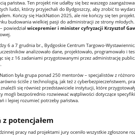
ością państwa. Ten projekt nie udałby się bez waszego zaangażowa
ych ludzi, którzy przyjechali do Bydgoszczy, aby zrobić to wydar
dem. Kończy się HackNation 2025, ale nie kończy się ten projekt.
nku budowania wielkiej pasji do administracji ze strony młodych.
 – powiedział
wicepremier i minister cyfryzacji Krzysztof G
łowej.
dzy 6 a 7 grudnia br., Bydgoskie Centrum Targowo-Wystawiennicz
a uczestników analizowało dane, projektowało, programowało i te
c się z 16 zadaniami przygotowanymi przez administrację public
.
kNation była grupa ponad 250 mentorów – specjalistów z różnor
zarówno ściśle z technologią, jak też z cyberbezpieczeństwem, p
naleźli się również przedstawiciele instytucji, które przygotował
cy mogli bezpośrednio rozwiewać wątpliwości dotyczące specyfik
 i lepiej rozumieć potrzeby państwa.
 z potencjałem
zinnej pracy nad projektami jury oceniło wszystkie zgłoszone ro