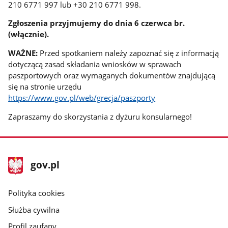
210 6771 997 lub +30 210 6771 998.
Zgłoszenia przyjmujemy do dnia 6 czerwca br.
(włącznie).
WAŻNE:
Przed spotkaniem należy zapoznać się z informacją
dotyczącą zasad składania wniosków w sprawach
paszportowych oraz wymaganych dokumentów znajdującą
się na stronie urzędu
https://www.gov.pl/web/grecja/paszporty
Zapraszamy do skorzystania z dyżuru konsularnego!
stopka
Strona
gov.pl
gov.pl
główna
gov.pl
Polityka cookies
Służba cywilna
Profil zaufany