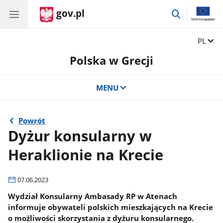
gov.pl
przejdź
do
wyszukiwar
Zmień 
PL
Polska w Grecji
MENU
Powrót
Dyżur konsularny w
Heraklionie na Krecie
07.06.2023
Wydział Konsularny Ambasady RP w Atenach
informuje obywateli polskich mieszkających na Krecie
o możliwości skorzystania z dyżuru konsularnego.