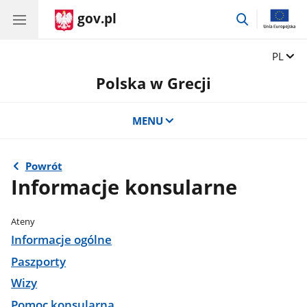
gov.pl
przejdź
do
wyszukiwar
Zmień 
PL
Polska w Grecji
MENU
Powrót
Informacje konsularne
Ateny
Informacje ogólne
Paszporty
Wizy
Pomoc konsularna