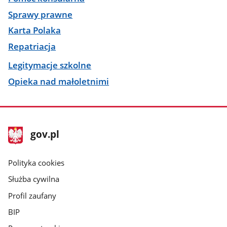
Sprawy prawne
Karta Polaka
Repatriacja
Legitymacje szkolne
Opieka nad małoletnimi
stopka
Strona
gov.pl
gov.pl
główna
gov.pl
Polityka cookies
Służba cywilna
Profil zaufany
BIP