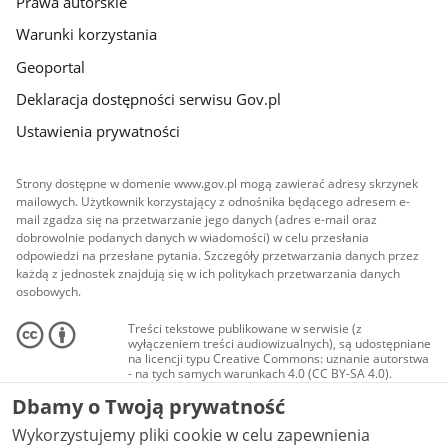
Prawa autorskie
Warunki korzystania
Geoportal
Deklaracja dostępności serwisu Gov.pl
Ustawienia prywatności
Strony dostępne w domenie www.gov.pl mogą zawierać adresy skrzynek
mailowych. Użytkownik korzystający z odnośnika będącego adresem e-
mail zgadza się na przetwarzanie jego danych (adres e-mail oraz
dobrowolnie podanych danych w wiadomości) w celu przesłania
odpowiedzi na przesłane pytania. Szczegóły przetwarzania danych przez
każdą z jednostek znajdują się w ich politykach przetwarzania danych
osobowych.
Treści tekstowe publikowane w serwisie (z
wyłączeniem treści audiowizualnych), są udostępniane
na licencji typu Creative Commons: uznanie autorstwa
- na tych samych warunkach 4.0 (CC BY-SA 4.0).
Materiały audiowizualne, w tym zdjęcia, materiały
Dbamy o Twoją prywatność
audio i wideo, są udostępniane na licencji typu
Creative Commons: uznanie autorstwa użycie
Wykorzystujemy pliki cookie w celu zapewnienia
niekomercyjne - bez utworów zależnych 4.0 (CC BY-