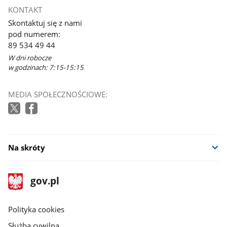
KONTAKT
Skontaktuj się z nami
pod numerem:
89 534 49 44
W dni robocze
w godzinach: 7:15-15:15
MEDIA SPOŁECZNOŚCIOWE:
Na skróty
stopka
Strona
gov.pl
gov.pl
główna
gov.pl
Polityka cookies
Służba cywilna