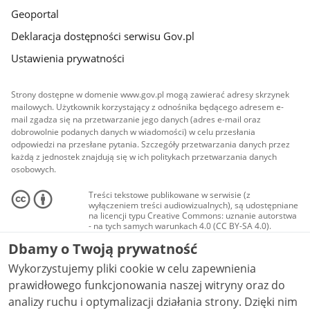
Geoportal
Deklaracja dostępności serwisu Gov.pl
Ustawienia prywatności
Strony dostępne w domenie www.gov.pl mogą zawierać adresy skrzynek
mailowych. Użytkownik korzystający z odnośnika będącego adresem e-
mail zgadza się na przetwarzanie jego danych (adres e-mail oraz
dobrowolnie podanych danych w wiadomości) w celu przesłania
odpowiedzi na przesłane pytania. Szczegóły przetwarzania danych przez
każdą z jednostek znajdują się w ich politykach przetwarzania danych
osobowych.
Treści tekstowe publikowane w serwisie (z
wyłączeniem treści audiowizualnych), są udostępniane
na licencji typu Creative Commons: uznanie autorstwa
- na tych samych warunkach 4.0 (CC BY-SA 4.0).
Materiały audiowizualne, w tym zdjęcia, materiały
Dbamy o Twoją prywatność
audio i wideo, są udostępniane na licencji typu
Creative Commons: uznanie autorstwa użycie
Wykorzystujemy pliki cookie w celu zapewnienia
niekomercyjne - bez utworów zależnych 4.0 (CC BY-
NC-ND 4.0), o ile nie jest to stwierdzone inaczej.
prawidłowego funkcjonowania naszej witryny oraz do
analizy ruchu i optymalizacji działania strony. Dzięki nim