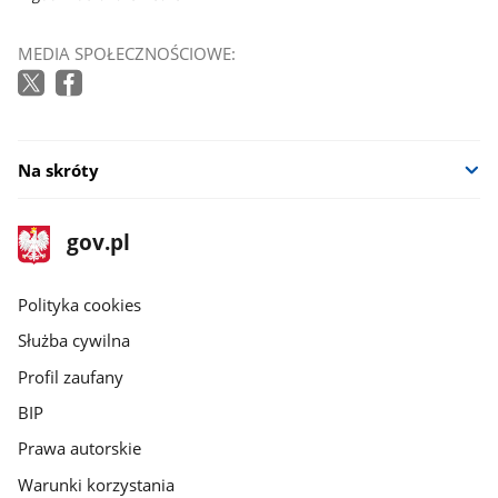
MEDIA SPOŁECZNOŚCIOWE:
Na skróty
stopka
Strona
gov.pl
gov.pl
główna
gov.pl
Polityka cookies
Służba cywilna
Profil zaufany
BIP
Prawa autorskie
Warunki korzystania