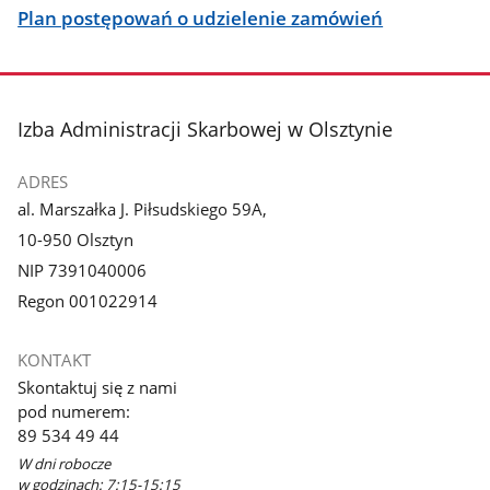
Plan postępowań o udzielenie zamówień
stopka
Izba Administracji Skarbowej w Olsztynie
ADRES
al. Marszałka J. Piłsudskiego 59A,
10-950 Olsztyn
NIP 7391040006
Regon 001022914
KONTAKT
Skontaktuj się z nami
pod numerem:
89 534 49 44
W dni robocze
w godzinach: 7:15-15:15