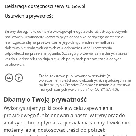
Deklaracja dostępności serwisu Gov.pl
Ustawienia prywatności
Strony dostępne w domenie www.gov.pl mogą zawierać adresy skrzynek
mailowych. Użytkownik korzystający z odnośnika będącego adresem e-
mail zgadza się na przetwarzanie jego danych (adres e-mail oraz
dobrowolnie podanych danych w wiadomości) w celu przesłania
odpowiedzi na przesłane pytania. Szczegóły przetwarzania danych przez
każdą z jednostek znajdują się w ich politykach przetwarzania danych
osobowych.
Treści tekstowe publikowane w serwisie (z
wyłączeniem treści audiowizualnych), są udostępniane
na licencji typu Creative Commons: uznanie autorstwa
- na tych samych warunkach 4.0 (CC BY-SA 4.0).
Materiały audiowizualne, w tym zdjęcia, materiały
Dbamy o Twoją prywatność
audio i wideo, są udostępniane na licencji typu
Creative Commons: uznanie autorstwa użycie
Wykorzystujemy pliki cookie w celu zapewnienia
niekomercyjne - bez utworów zależnych 4.0 (CC BY-
NC-ND 4.0), o ile nie jest to stwierdzone inaczej.
prawidłowego funkcjonowania naszej witryny oraz do
analizy ruchu i optymalizacji działania strony. Dzięki nim
możemy lepiej dostosować treści do potrzeb