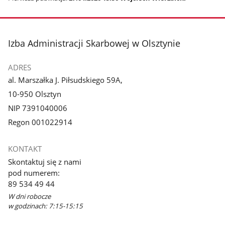
stopka
Izba Administracji Skarbowej w Olsztynie
ADRES
al. Marszałka J. Piłsudskiego 59A,
10-950 Olsztyn
NIP 7391040006
Regon 001022914
KONTAKT
Skontaktuj się z nami
pod numerem:
89 534 49 44
W dni robocze
w godzinach: 7:15-15:15