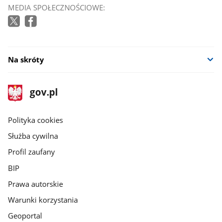
MEDIA SPOŁECZNOŚCIOWE:
Na skróty
stopka
Strona
gov.pl
gov.pl
główna
gov.pl
Polityka cookies
Służba cywilna
Profil zaufany
BIP
Prawa autorskie
Warunki korzystania
Geoportal