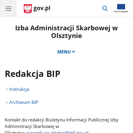
gov.pl
przejdź
do
wyszukiwar
Izba Administracji Skarbowej w
Olsztynie
MENU
Redakcja BIP
Instrukcja
Archiwum BIP
Kontakt do redakcji Biuletynu Informacji Publicznej Izby
Administracji Skarbowej w
Olsztynie:
rzecznik.ias.olsztyn@mf.gov.pl
.