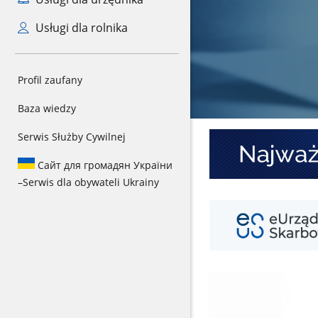
Usługi dla rolnika
Profil zaufany
Baza wiedzy
Baner
Serwis Służby Cywilnej
1
-
Сайт для громадян України
KSEF
–
Serwis dla obywateli Ukrainy
Baner
2
-
eUS