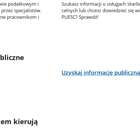
awie podatkowym i
Szukasz informacji o usługach skar
przez specjalistów.
celnych lub chcesz dowiedzieć się wi
tne pracownikom i
PUESC? Sprawdź!
bliczne
Uzyskaj informację publiczn
em kierują