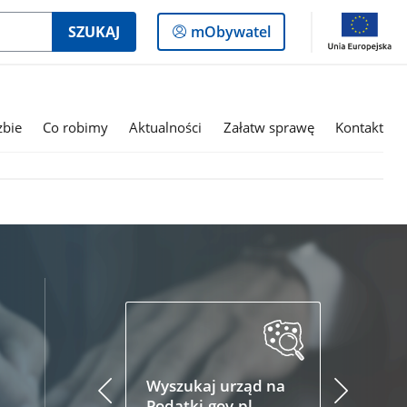
Logowanie
SZUKAJ
mObywatel
do
panelu
zbie
Co robimy
Aktualności
Załatw sprawę
Kontakt
Wyszukaj urząd na
Podatki.
Podatki.gov.pl