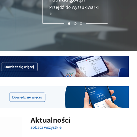
Złóż zezna
przez inte
Przejdź do wyszukiwarki
Aktualności
zobacz wszystkie