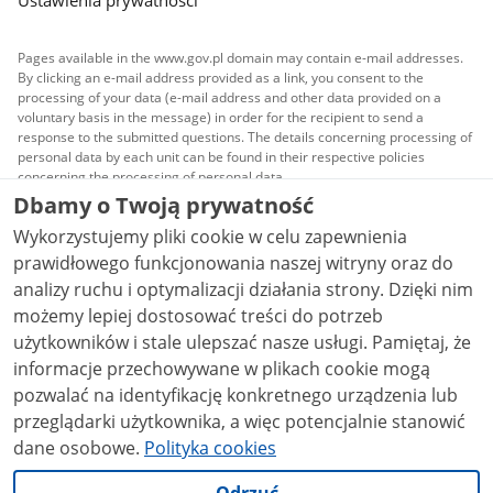
Ustawienia prywatności
Pages available in the www.gov.pl domain may contain e-mail addresses.
By clicking an e-mail address provided as a link, you consent to the
processing of your data (e-mail address and other data provided on a
voluntary basis in the message) in order for the recipient to send a
response to the submitted questions. The details concerning processing of
personal data by each unit can be found in their respective policies
concerning the processing of personal data.
Dbamy o Twoją prywatność
All content published on this website is covered by a
Wykorzystujemy pliki cookie w celu zapewnienia
Creative Commons Attribution 3.0 PL
license, unless
stated otherwise.
prawidłowego funkcjonowania naszej witryny oraz do
analizy ruchu i optymalizacji działania strony. Dzięki nim
możemy lepiej dostosować treści do potrzeb
użytkowników i stale ulepszać nasze usługi. Pamiętaj, że
informacje przechowywane w plikach cookie mogą
pozwalać na identyfikację konkretnego urządzenia lub
przeglądarki użytkownika, a więc potencjalnie stanowić
dane osobowe.
Polityka cookies