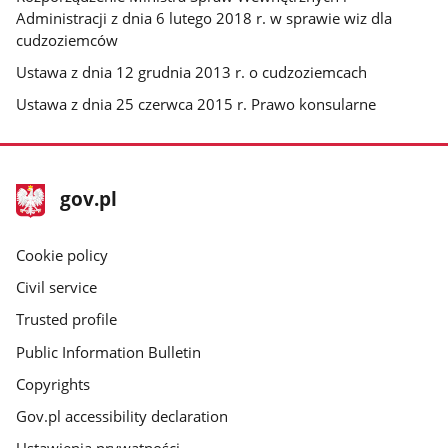
Administracji z dnia 6 lutego 2018 r. w sprawie wiz dla
cudzoziemców
Ustawa z dnia 12 grudnia 2013 r. o cudzoziemcach
Ustawa z dnia 25 czerwca 2015 r. Prawo konsularne
footer
Main
gov.pl
gov.pl
site
Cookie policy
Civil service
Trusted profile
Public Information Bulletin
Copyrights
Gov.pl accessibility declaration