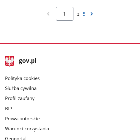
z
5
stopka
Strona
gov.pl
gov.pl
główna
gov.pl
Polityka cookies
Służba cywilna
Profil zaufany
BIP
Prawa autorskie
Warunki korzystania
Geoportal