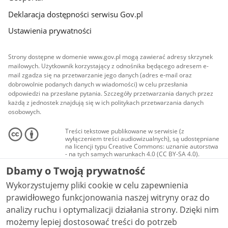
Deklaracja dostępności serwisu Gov.pl
Ustawienia prywatności
Strony dostępne w domenie www.gov.pl mogą zawierać adresy skrzynek
mailowych. Użytkownik korzystający z odnośnika będącego adresem e-
mail zgadza się na przetwarzanie jego danych (adres e-mail oraz
dobrowolnie podanych danych w wiadomości) w celu przesłania
odpowiedzi na przesłane pytania. Szczegóły przetwarzania danych przez
każdą z jednostek znajdują się w ich politykach przetwarzania danych
osobowych.
Treści tekstowe publikowane w serwisie (z
wyłączeniem treści audiowizualnych), są udostępniane
na licencji typu Creative Commons: uznanie autorstwa
- na tych samych warunkach 4.0 (CC BY-SA 4.0).
Materiały audiowizualne, w tym zdjęcia, materiały
Dbamy o Twoją prywatność
audio i wideo, są udostępniane na licencji typu
Creative Commons: uznanie autorstwa użycie
Wykorzystujemy pliki cookie w celu zapewnienia
niekomercyjne - bez utworów zależnych 4.0 (CC BY-
NC-ND 4.0), o ile nie jest to stwierdzone inaczej.
prawidłowego funkcjonowania naszej witryny oraz do
analizy ruchu i optymalizacji działania strony. Dzięki nim
możemy lepiej dostosować treści do potrzeb