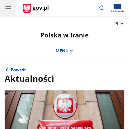
gov.pl
przejdź
do
wyszukiwar
Zmień 
PL
Polska w Iranie
MENU
Powrót
Aktualności