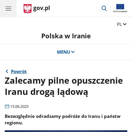
gov.pl
przejdź
do
wyszukiwar
Zmień 
PL
Polska w Iranie
MENU
Powrót
Zalecamy pilne opuszczenie
Iranu drogą lądową
15.06.2025
Bezwzględnie odradzamy podróże do Iranu i państw
regionu.