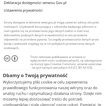
Deklaracja dostępności serwisu Gov.pl
Ustawienia prywatności
Strony dostępne w domenie www.gov.pl mogą zawierać adresy skrzynek
mailowych. Użytkownik korzystający z odnośnika będącego adresem e-
mail zgadza się na przetwarzanie jego danych (adres e-mail oraz
dobrowolnie podanych danych w wiadomości) w celu przesłania
odpowiedzi na przesłane pytania. Szczegóły przetwarzania danych przez
każdą z jednostek znajdują się w ich politykach przetwarzania danych
osobowych.
Treści tekstowe publikowane w serwisie (z
wyłączeniem treści audiowizualnych), są udostępniane
na licencji typu Creative Commons: uznanie autorstwa
- na tych samych warunkach 4.0 (CC BY-SA 4.0).
Materiały audiowizualne, w tym zdjęcia, materiały
Dbamy o Twoją prywatność
audio i wideo, są udostępniane na licencji typu
Creative Commons: uznanie autorstwa użycie
Wykorzystujemy pliki cookie w celu zapewnienia
niekomercyjne - bez utworów zależnych 4.0 (CC BY-
NC-ND 4.0), o ile nie jest to stwierdzone inaczej.
prawidłowego funkcjonowania naszej witryny oraz do
analizy ruchu i optymalizacji działania strony. Dzięki nim
możemy lepiej dostosować treści do potrzeb
użytkowników i stale ulepszać nasze usługi. Pamiętaj, że