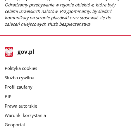
Odradzamy przebywanie w rejonie obiektów, które były
celami izraelskich nalotów. Przypominamy, by śledzić
komunikaty na stronie placówki oraz stosować się do
zaleceń miejscowych służb bezpieczeństwa.
stopka
Strona
gov.pl
gov.pl
główna
gov.pl
Polityka cookies
Służba cywilna
Profil zaufany
BIP
Prawa autorskie
Warunki korzystania
Geoportal