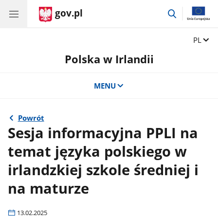
gov.pl
przejdź
do
wyszukiwar
Zmień 
PL
Polska w Irlandii
MENU
Powrót
Sesja informacyjna PPLI na
temat języka polskiego w
irlandzkiej szkole średniej i
na maturze
13.02.2025