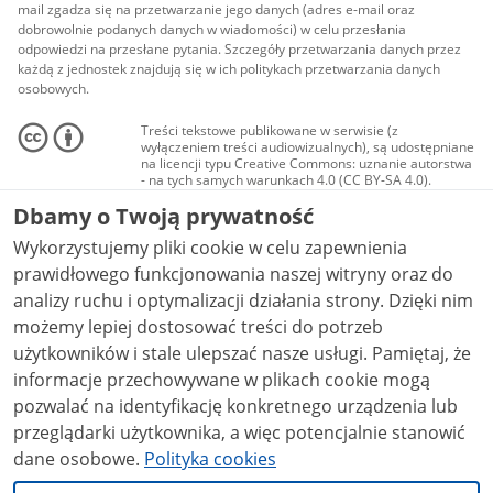
mail zgadza się na przetwarzanie jego danych (adres e-mail oraz
dobrowolnie podanych danych w wiadomości) w celu przesłania
odpowiedzi na przesłane pytania. Szczegóły przetwarzania danych przez
każdą z jednostek znajdują się w ich politykach przetwarzania danych
osobowych.
Treści tekstowe publikowane w serwisie (z
wyłączeniem treści audiowizualnych), są udostępniane
na licencji typu Creative Commons: uznanie autorstwa
- na tych samych warunkach 4.0 (CC BY-SA 4.0).
Materiały audiowizualne, w tym zdjęcia, materiały
Dbamy o Twoją prywatność
audio i wideo, są udostępniane na licencji typu
Creative Commons: uznanie autorstwa użycie
Wykorzystujemy pliki cookie w celu zapewnienia
niekomercyjne - bez utworów zależnych 4.0 (CC BY-
NC-ND 4.0), o ile nie jest to stwierdzone inaczej.
prawidłowego funkcjonowania naszej witryny oraz do
analizy ruchu i optymalizacji działania strony. Dzięki nim
możemy lepiej dostosować treści do potrzeb
użytkowników i stale ulepszać nasze usługi. Pamiętaj, że
informacje przechowywane w plikach cookie mogą
pozwalać na identyfikację konkretnego urządzenia lub
przeglądarki użytkownika, a więc potencjalnie stanowić
dane osobowe.
Polityka cookies