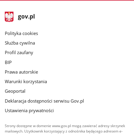
stopka
Strona
gov.pl
gov.pl
główna
gov.pl
Polityka cookies
Służba cywilna
Profil zaufany
BIP
Prawa autorskie
Warunki korzystania
Geoportal
Deklaracja dostępności serwisu Gov.pl
Ustawienia prywatności
Strony dostępne w domenie www.gov.pl mogą zawierać adresy skrzynek
mailowych. Użytkownik korzystający z odnośnika będącego adresem e-