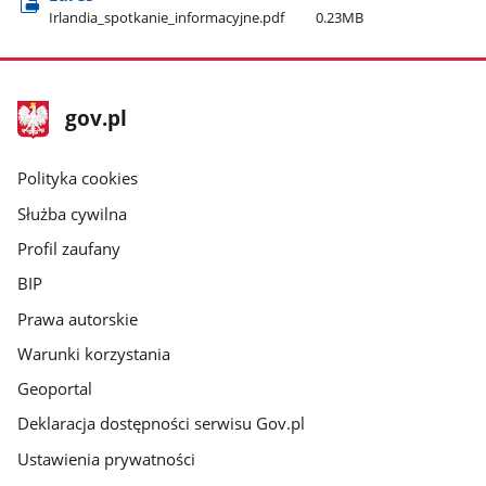
Irlandia​_spotkanie​_informacyjne.pdf
0.23MB
stopka
Strona
gov.pl
gov.pl
główna
gov.pl
Polityka cookies
Służba cywilna
Profil zaufany
BIP
Prawa autorskie
Warunki korzystania
Geoportal
Deklaracja dostępności serwisu Gov.pl
Ustawienia prywatności