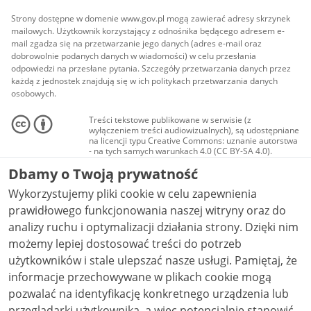
Strony dostępne w domenie www.gov.pl mogą zawierać adresy skrzynek
mailowych. Użytkownik korzystający z odnośnika będącego adresem e-
mail zgadza się na przetwarzanie jego danych (adres e-mail oraz
dobrowolnie podanych danych w wiadomości) w celu przesłania
odpowiedzi na przesłane pytania. Szczegóły przetwarzania danych przez
każdą z jednostek znajdują się w ich politykach przetwarzania danych
osobowych.
Treści tekstowe publikowane w serwisie (z
wyłączeniem treści audiowizualnych), są udostępniane
na licencji typu Creative Commons: uznanie autorstwa
- na tych samych warunkach 4.0 (CC BY-SA 4.0).
Materiały audiowizualne, w tym zdjęcia, materiały
Dbamy o Twoją prywatność
audio i wideo, są udostępniane na licencji typu
Creative Commons: uznanie autorstwa użycie
Wykorzystujemy pliki cookie w celu zapewnienia
niekomercyjne - bez utworów zależnych 4.0 (CC BY-
NC-ND 4.0), o ile nie jest to stwierdzone inaczej.
prawidłowego funkcjonowania naszej witryny oraz do
analizy ruchu i optymalizacji działania strony. Dzięki nim
możemy lepiej dostosować treści do potrzeb
użytkowników i stale ulepszać nasze usługi. Pamiętaj, że
informacje przechowywane w plikach cookie mogą
pozwalać na identyfikację konkretnego urządzenia lub
przeglądarki użytkownika, a więc potencjalnie stanowić