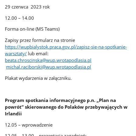
29 czerwca 2023 rok
12.00 – 14.00
Forma on-line (MS Teams)
Zapisy przez formularz na stronie
https://wupbialystok.praca.gov.pl/zapisz-sie-na-spotkanie-
warsztaty/
lub email:
beata.chroscinska@wup.wrotapodlasia.pl
michal.raciborski@wup.wrotapodlasia.pl
Plakat wydarzenia w załączniku.
Program spotkania informacyjnego p.n. „Plan na
powrót” skierowanego do Polaków przebywających w
Irlandii
12.05 – wprowadzenie
12.05 – 13.00 – prezentacja zagadnień: