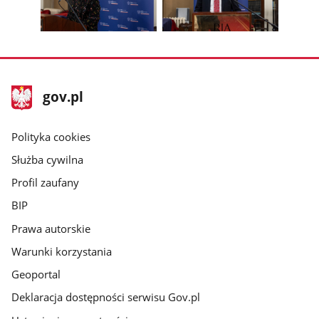
z
z
zdjęcia
zdjęc
galerii.
galerii.
Pokaż
Pokaż
zdjęcie
zdjęcie
3
4
z
z
stopka
Strona
gov.pl
galerii.
galerii.
gov.pl
główna
gov.pl
Polityka cookies
Służba cywilna
Profil zaufany
BIP
Prawa autorskie
Warunki korzystania
Geoportal
Deklaracja dostępności serwisu Gov.pl