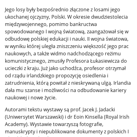
Jego losy były bezpośrednio złączone z losami jego
ukochanej ojczyzny, Polski. W okresie dwudziestolecia
międzywojennego, pomimo bankructwa
spowodowanego I wojną światową, zaangażował się w
odbudowę polskiej edukacji i nauki. II wojna światowa,
w wyniku której uległa zniszczeniu większość jego prac
naukowych, a także widmo nadchodzącego reżimu
komunistycznego, zmusiły Profesora Łukasiewicza do
ucieczki z kraju. Już jako uchodźca, profesor otrzymał
od rządu irlandzkiego propozycję osiedlenia i
zatrudnienia, którą powitał z nieskrywaną ulgą. Irlandia
dała mu szanse i możliwości na odbudowanie kariery
naukowej i nowe życie.
Autorami tekstu wystawy są prof. Jacek J. Jadacki
(Uniwersytet Warszawski) i dr Eoin Kinsella (Royal Irish
Academy). Wystawie towarzyszą fotografie,
manuskrypty i niepublikowane dokumenty z polskich I