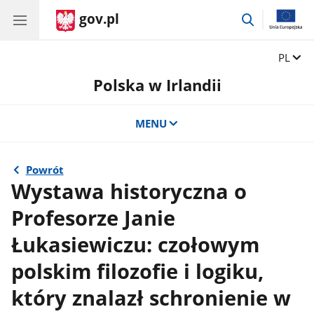
gov.pl
przejdź
do
wyszukiwar
Zmień 
PL
Polska w Irlandii
MENU
Powrót
Wystawa historyczna o
Profesorze Janie
Łukasiewiczu: czołowym
polskim filozofie i logiku,
który znalazł schronienie w