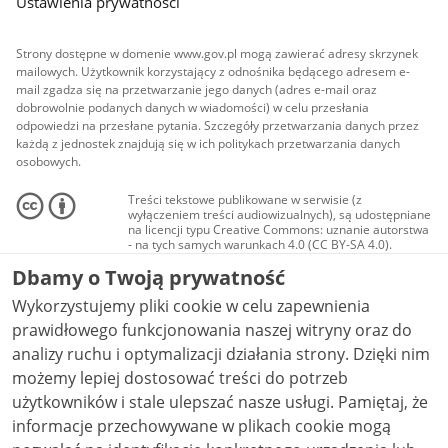
Ustawienia prywatności
Strony dostępne w domenie www.gov.pl mogą zawierać adresy skrzynek
mailowych. Użytkownik korzystający z odnośnika będącego adresem e-
mail zgadza się na przetwarzanie jego danych (adres e-mail oraz
dobrowolnie podanych danych w wiadomości) w celu przesłania
odpowiedzi na przesłane pytania. Szczegóły przetwarzania danych przez
każdą z jednostek znajdują się w ich politykach przetwarzania danych
osobowych.
Treści tekstowe publikowane w serwisie (z
wyłączeniem treści audiowizualnych), są udostępniane
na licencji typu Creative Commons: uznanie autorstwa
- na tych samych warunkach 4.0 (CC BY-SA 4.0).
Materiały audiowizualne, w tym zdjęcia, materiały
Dbamy o Twoją prywatność
audio i wideo, są udostępniane na licencji typu
Creative Commons: uznanie autorstwa użycie
Wykorzystujemy pliki cookie w celu zapewnienia
niekomercyjne - bez utworów zależnych 4.0 (CC BY-
NC-ND 4.0), o ile nie jest to stwierdzone inaczej.
prawidłowego funkcjonowania naszej witryny oraz do
analizy ruchu i optymalizacji działania strony. Dzięki nim
możemy lepiej dostosować treści do potrzeb
użytkowników i stale ulepszać nasze usługi. Pamiętaj, że
informacje przechowywane w plikach cookie mogą