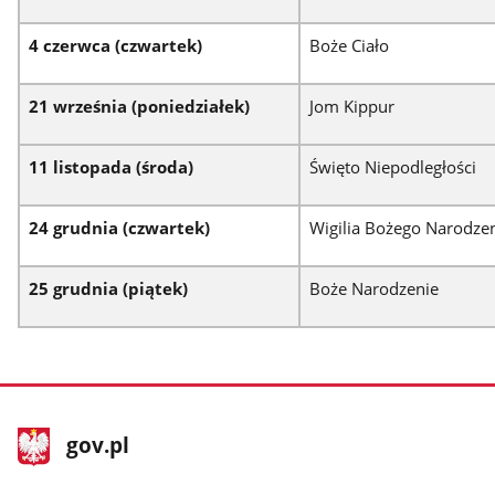
4 czerwca (czwartek)
Boże Ciało
21 września (poniedziałek)
Jom Kippur
11 listopada (środa)
Święto Niepodległości
24 grudnia (czwartek)
Wigilia Bożego Narodze
25 grudnia (piątek)
Boże Narodzenie
stopka
Strona
gov.pl
gov.pl
główna