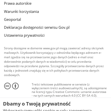
Prawa autorskie
Warunki korzystania
Geoportal
Deklaracja dostępności serwisu Gov.pl
Ustawienia prywatności
Strony dostępne w domenie www.gov.pl mogą zawierać adresy skrzynek
mailowych. Użytkownik korzystający z odnośnika będącego adresem e-
mail zgadza się na przetwarzanie jego danych (adres e-mail oraz
dobrowolnie podanych danych w wiadomości) w celu przesłania
odpowiedzi na przesłane pytania. Szczegóły przetwarzania danych przez
każdą z jednostek znajdują się w ich politykach przetwarzania danych
osobowych.
Treści tekstowe publikowane w serwisie (z
wyłączeniem treści audiowizualnych), są udostępniane
na licencji typu Creative Commons: uznanie autorstwa
- na tych samych warunkach 4.0 (CC BY-SA 4.0).
Materiały audiowizualne, w tym zdjęcia, materiały
Dbamy o Twoją prywatność
audio i wideo, są udostępniane na licencji typu
Creative Commons: uznanie autorstwa użycie
Wykorzystujemy pliki cookie w celu zapewnienia
niekomercyjne - bez utworów zależnych 4.0 (CC BY-