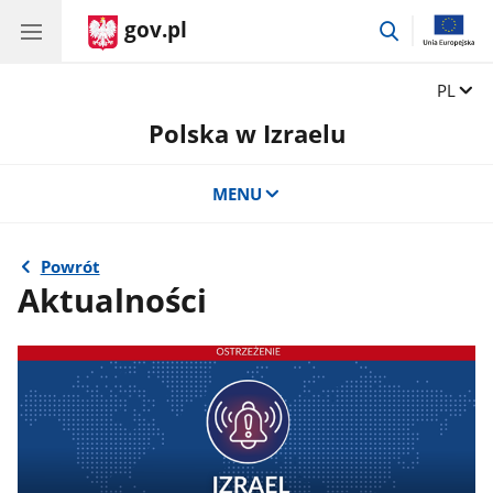
gov.pl
przejdź
do
wyszukiwar
Zmień 
PL
Polska w Izraelu
MENU
Powrót
Aktualności