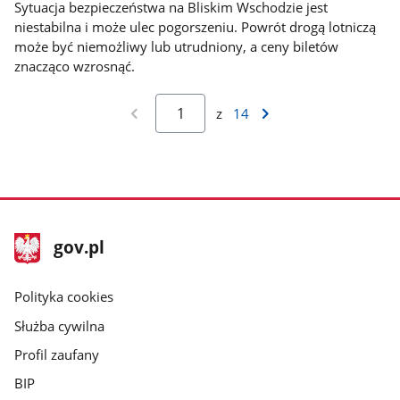
Sytuacja bezpieczeństwa na Bliskim Wschodzie jest
niestabilna i może ulec pogorszeniu. Powrót drogą lotniczą
może być niemożliwy lub utrudniony, a ceny biletów
znacząco wzrosnąć.
z
14
stopka
Strona
gov.pl
gov.pl
główna
gov.pl
Polityka cookies
Służba cywilna
Profil zaufany
BIP