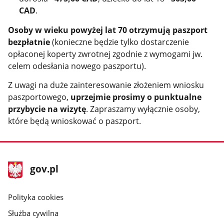
CAD
.
Osoby w wieku powyżej lat 70 otrzymują paszport
bezpłatnie
(konieczne będzie tylko dostarczenie
opłaconej koperty zwrotnej zgodnie z wymogami jw.
celem odesłania nowego paszportu).
Z uwagi na duże zainteresowanie złożeniem wniosku
paszportowego,
uprzejmie prosimy o punktualne
przybycie na wizytę
. Zapraszamy wyłącznie osoby,
które będą wnioskować o paszport.
stopka
Strona
gov.pl
gov.pl
główna
gov.pl
Polityka cookies
Służba cywilna