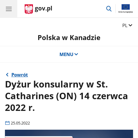
gov.pl
przejdź
do
wyszukiwar
Zmień 
PL
Polska w Kanadzie
MENU
Powrót
Dyżur konsularny w St.
Catharines (ON) 14 czerwca
2022 r.
25.05.2022