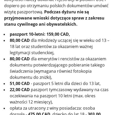
dopiero po otrzymaniu polskich dokumentów umówić
wizytę paszportową.
Podczas dyżuru nie są
przyjmowane wnioski dotyczące spraw z zakresu
stanu cywilnego ani obywatelskich.
paszport 10-letni: 159,00 CAD,
80,00 CAD
dla młodzieży uczącej się w wieku od 13 –
18 lat oraz studentów za okazaniem ważnej
legitymacji studenckiej,
80,00 CAD
dla emerytów i rencistów za okazaniem
dokumentu potwierdzającego pobieranie takiego
świadczenia (wymagana również fotokopia
dokumentu do zniżki),
51,00 CAD
- paszport 5 letni dla dzieci do 13 lat,
22,00 CAD
paszport tymczasowy wydawany na czas
oczekiwania na paszport 10 letni (max. okres
ważności 12 miesięcy),
opłata za utracony z winy posiadacza: osoba
dorosła -
475,00 CAD
, dziecko do lat 18 -
303,00