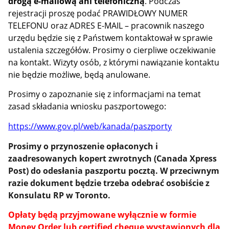
drogą e-mailową ani telefoniczną
. Podczas
rejestracji proszę podać PRAWIDŁOWY NUMER
TELEFONU oraz ADRES E-MAIL –
pracownik naszego
urzędu będzie się z Państwem kontaktował w sprawie
ustalenia szczegółów. Prosimy o cierpliwe oczekiwanie
na kontakt. Wizyty osób, z którymi nawiązanie kontaktu
nie będzie możliwe, będą anulowane.
Prosimy o zapoznanie się z informacjami na temat
zasad składania wniosku paszportowego:
https://www.gov.pl/web/kanada/paszporty
Prosimy o przynoszenie opłaconych i
zaadresowanych kopert zwrotnych (Canada Xpress
Post) do odesłania paszportu pocztą. W przeciwnym
razie dokument będzie trzeba odebrać osobiście z
Konsulatu RP w Toronto.
Opłaty będą przyjmowane wyłącznie w formie
Money Order lub certified cheque wystawionych dla