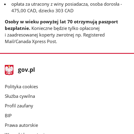
opłata za utracony
z winy posiadacza, osoba dorosła -
475,00 CAD, dziecko 303 CAD
Osoby w wieku powyżej lat 70 otrzymują paszport
bezpłatnie.
Konieczne będzie tylko opłaconej
i zaadresowanej koperty zwrotnej np. Registered
Mail/Canada Xpress Post.
stopka
Strona
gov.pl
gov.pl
główna
gov.pl
Polityka cookies
Służba cywilna
Profil zaufany
BIP
Prawa autorskie