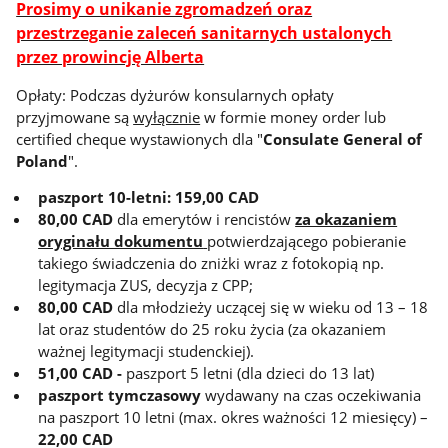
Prosimy o unikanie zgromadzeń oraz
przestrzeganie zaleceń sanitarnych ustalonych
przez prowincję Alberta
Opłaty: Podczas dyżurów konsularnych opłaty
przyjmowane są
wyłącznie
w formie money order lub
certified cheque wystawionych dla "
Consulate General of
Poland
".
paszport 10-letni: 159,00 CAD
80,00 CAD
dla emerytów i rencistów
za okazaniem
oryginału dokumentu
potwierdzającego pobieranie
takiego świadczenia do zniżki wraz z fotokopią np.
legitymacja ZUS, decyzja z CPP;
80,00 CAD
dla młodzieży uczącej się w wieku od 13 – 18
lat oraz studentów do 25 roku życia (za okazaniem
ważnej legitymacji studenckiej).
51,00 CAD -
paszport 5 letni (dla dzieci do 13 lat)
paszport tymczasowy
wydawany na czas oczekiwania
na paszport 10 letni (max. okres ważności 12 miesięcy) –
22,00 CAD