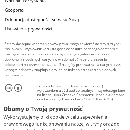
Warunki korzystania
Geoportal
Deklaracja dostępności serwisu Gov.pl
Ustawienia prywatności
Strony dostępne w domenie www.gov.pl mogą zawierać adresy skrzynek
mailowych. Użytkownik korzystający z odnośnika będącego adresem e-
mail zgadza się na przetwarzanie jego danych (adres e-mail oraz
dobrowolnie podanych danych w wiadomości) w celu przesłania
odpowiedzi na przesłane pytania. Szczegóły przetwarzania danych przez
każdą z jednostek znajdują się w ich politykach przetwarzania danych
osobowych.
Treści tekstowe publikowane w serwisie (z
wyłączeniem treści audiowizualnych), są udostępniane
na licencji typu Creative Commons: uznanie autorstwa
- na tych samych warunkach 4.0 (CC BY-SA 4.0).
Materiały audiowizualne, w tym zdjęcia, materiały
Dbamy o Twoją prywatność
audio i wideo, są udostępniane na licencji typu
Creative Commons: uznanie autorstwa użycie
Wykorzystujemy pliki cookie w celu zapewnienia
niekomercyjne - bez utworów zależnych 4.0 (CC BY-
NC-ND 4.0), o ile nie jest to stwierdzone inaczej.
prawidłowego funkcjonowania naszej witryny oraz do