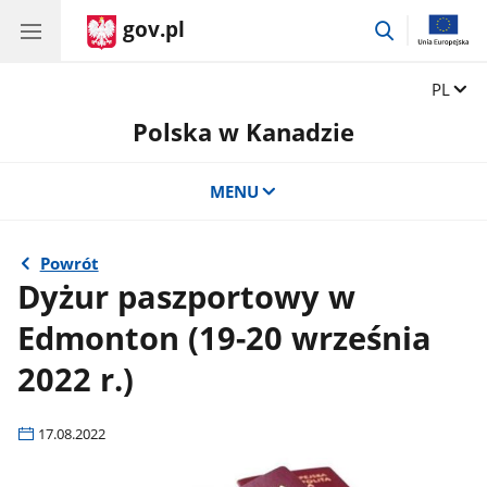
gov.pl
przejdź
do
wyszukiwar
Zmień 
PL
Polska w Kanadzie
MENU
Powrót
Dyżur paszportowy w
Edmonton (19-20 września
2022 r.)
17.08.2022