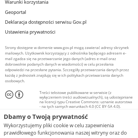
Warunki korzystania
Geoportal
Deklaracja dostępności serwisu Gov.pl
Ustawienia prywatności
Strony dostępne w domenie www.gov.pl mogą zawierać adresy skrzynek
mailowych. Użytkownik korzystający z odnośnika będącego adresem e-
mail zgadza się na przetwarzanie jego danych (adres e-mail oraz
dobrowolnie podanych danych w wiadomości) w celu przesłania
odpowiedzi na przesłane pytania. Szczegóły przetwarzania danych przez
każdą z jednostek znajdują się w ich politykach przetwarzania danych
osobowych.
Treści tekstowe publikowane w serwisie (z
wyłączeniem treści audiowizualnych), są udostępniane
na licencji typu Creative Commons: uznanie autorstwa
- na tych samych warunkach 4.0 (CC BY-SA 4.0).
Materiały audiowizualne, w tym zdjęcia, materiały
Dbamy o Twoją prywatność
audio i wideo, są udostępniane na licencji typu
Creative Commons: uznanie autorstwa użycie
Wykorzystujemy pliki cookie w celu zapewnienia
niekomercyjne - bez utworów zależnych 4.0 (CC BY-
NC-ND 4.0), o ile nie jest to stwierdzone inaczej.
prawidłowego funkcjonowania naszej witryny oraz do