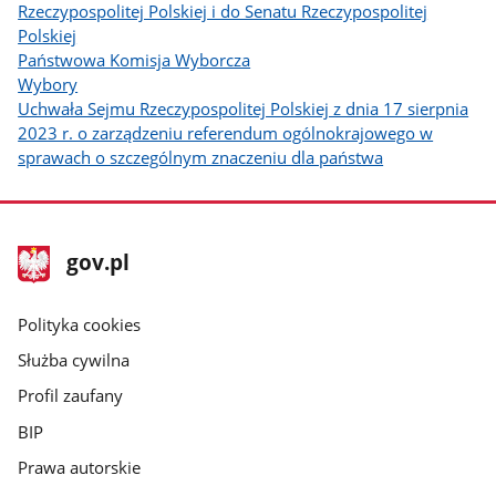
Rzeczypospolitej Polskiej i do Senatu Rzeczypospolitej
Polskiej
Państwowa Komisja Wyborcza
Wybory
Uchwała Sejmu Rzeczypospolitej Polskiej z dnia 17 sierpnia
2023 r. o zarządzeniu referendum ogólnokrajowego w
sprawach o szczególnym znaczeniu dla państwa
stopka
Strona
gov.pl
gov.pl
główna
gov.pl
Polityka cookies
Służba cywilna
Profil zaufany
BIP
Prawa autorskie