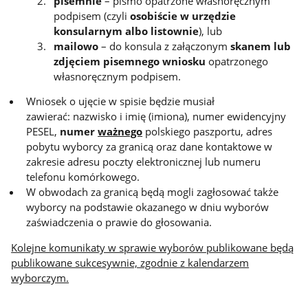
pisemnie
– pismo opatrzone własnoręcznym
podpisem (czyli
osobiście w urzędzie
konsularnym albo listownie
), lub
mailowo
– do konsula z załączonym
skanem lub
zdjęciem pisemnego wniosku
opatrzonego
własnoręcznym podpisem.
Wniosek o ujęcie w spisie będzie musiał
zawierać: nazwisko i imię (imiona), numer ewidencyjny
PESEL,
numer
ważnego
polskiego paszportu, adres
pobytu wyborcy za granicą oraz dane kontaktowe w
zakresie adresu poczty elektronicznej lub numeru
telefonu komórkowego.
W obwodach za granicą będą mogli zagłosować także
wyborcy na podstawie okazanego w dniu wyborów
zaświadczenia o prawie do głosowania.
Kolejne komunikaty w sprawie wyborów publikowane będą
publikowane sukcesywnie, zgodnie z kalendarzem
wyborczym.