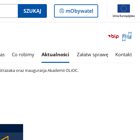
Logowanie
SZUKAJ
mObywatel
do
panelu
Otwórz
okno
z
tłumac
as
Co robimy
Aktualności
Załatw sprawę
Kontakt
języka
migowe
trażaka oraz inauguracja Akademii OLiOC.