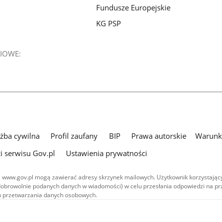
Fundusze Europejskie
KG PSP
IOWE:
użba cywilna
Profil zaufany
BIP
Prawa autorskie
Warunki
i serwisu Gov.pl
Ustawienia prywatności
 www.gov.pl mogą zawierać adresy skrzynek mailowych. Użytkownik korzystający
dobrowolnie podanych danych w wiadomości) w celu przesłania odpowiedzi na prz
ach przetwarzania danych osobowych.
we publikowane w serwisie (z wyłączeniem treści audiowizualnych), są
 na licencji typu Creative Commons: uznanie autorstwa - na tych samych