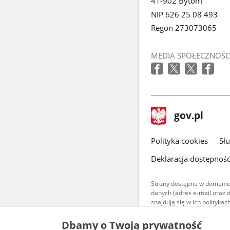
41-902 Bytom
NIP 626 25 08 493
Regon 273073065
MEDIA SPOŁECZNOŚC
stopka
Strona
gov.pl
gov.pl
główna
gov.pl
Polityka cookies
Sł
Deklaracja dostępnośc
Strony dostępne w domenie
danych (adres e-mail oraz 
znajdują się w ich polityk
Treści teksto
Dbamy o Twoją prywatność
udostępniane