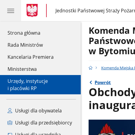
gov.pl
gov.pl
Jednostki Państwowej Straży Pożar
gov.pl
Jednostki
Państwowej
Straży
Komenda 
Pożarnej
gov.pl
Strona główna
Państwowe
Rada Ministrów
w Bytomi
Kancelaria Premiera
Komenda Miejska P
Ministerstwa
Urzędy, instytucje
Powrót
Obchody
i placówki RP
inaugur
Usługi dla obywatela
Usługi dla przedsiębiorcy
Usługi dla urzędnika