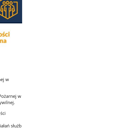
ej w
Pożarnej w
wilnej.
ści
ałań służb