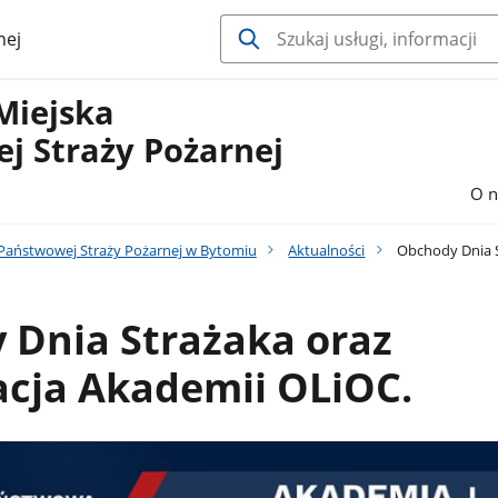
nej
Miejska
j Straży Pożarnej
u
O n
aństwowej Straży Pożarnej w Bytomiu
Aktualności
Obchody Dnia S
 Dnia Strażaka oraz
acja Akademii OLiOC.