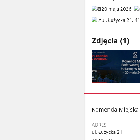
20 maja 2026,
ul. Łużycka 21, 
Zdjęcia (1)
Pokaż
zdjęcie
1
z
stopka
Komenda Miejska 
galerii.
ADRES
ul. Łużycka 21