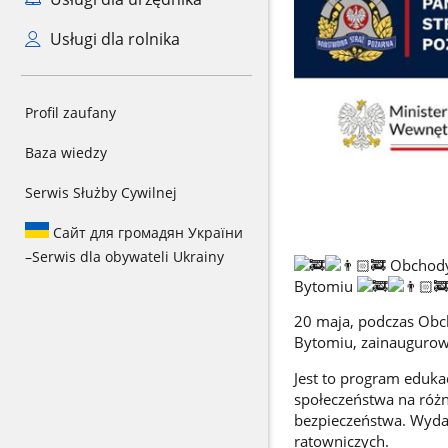
Usługi dla rolnika
Profil zaufany
Baza wiedzy
Serwis Służby Cywilnej
Сайт для громадян України
–
Serwis dla obywateli Ukrainy
Obchody 
Bytomiu
20 maja, podczas Obc
Bytomiu, zainaugurowa
Jest to program eduka
społeczeństwa na róż
bezpieczeństwa. Wydar
ratowniczych.