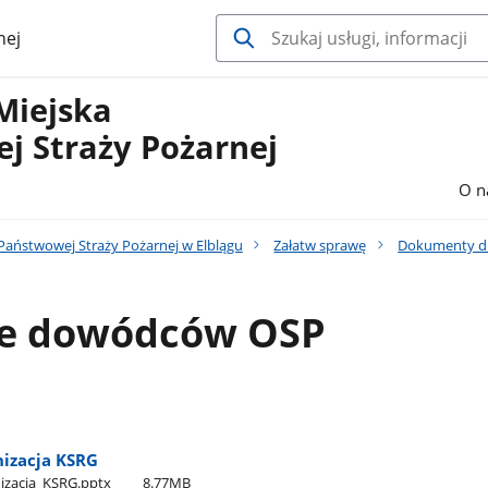
nej
Miejska
j Straży Pożarnej
O n
aństwowej Straży Pożarnej w Elblągu
Załatw sprawę
Dokumenty d
ie dowódców OSP
nizacja KSRG
nizacja​_KSRG.pptx
8.77MB