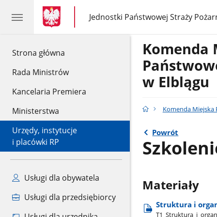
gov.pl
gov.pl
Jednostki Państwowej Straży Pożar
gov.pl
Jednostki
Państwowej
Straży
Komenda 
Pożarnej
gov.pl
Strona główna
Państwowe
Rada Ministrów
w Elblągu
Kancelaria Premiera
Komenda Miejska P
Ministerstwa
Urzędy, instytucje
Powrót
Szkolen
i placówki RP
Usługi dla obywatela
Materiały
Usługi dla przedsiębiorcy
Struktura i orga
T1​_Struktura​_i​_orga
Usługi dla urzędnika