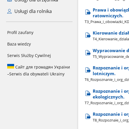
Prawa i obowiąz
Usługi dla rolnika
ratowniczych.
T3​_Prawa​_i​_obowiazki​_K
Profil zaufany
Kierowanie dzia
T4​_Kierowanie​_dzial
Baza wiedzy
Wypracowanie de
Serwis Służby Cywilnej
T5​_Wypracowanie​_dec
Сайт для громадян України
Rozpoznanie i o
lotniczym.
–
Serwis dla obywateli Ukrainy
T6​_Rozpoznanie​_i​_org​_dz
Rozpoznanie i o
ekologicznych.
T7​_Rozpoznanie​_i​_org​_d
Rozpoznanie i o
T8​_Rozpoznaie​_i​_or