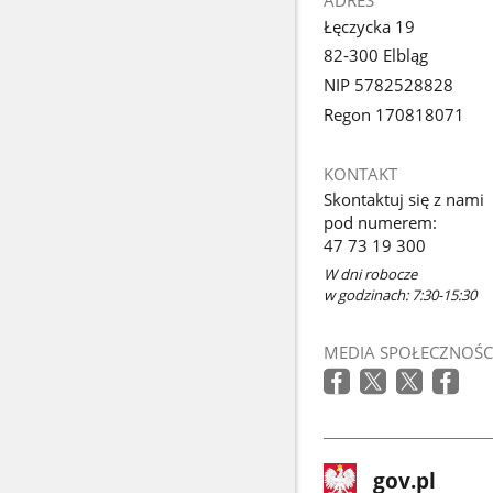
ADRES
Łęczycka 19
82-300 Elbląg
NIP 5782528828
Regon 170818071
KONTAKT
Skontaktuj się z nami
pod numerem:
47 73 19 300
W dni robocze
w godzinach: 7:30-15:30
MEDIA SPOŁECZNOŚC
stopka
Strona
gov.pl
gov.pl