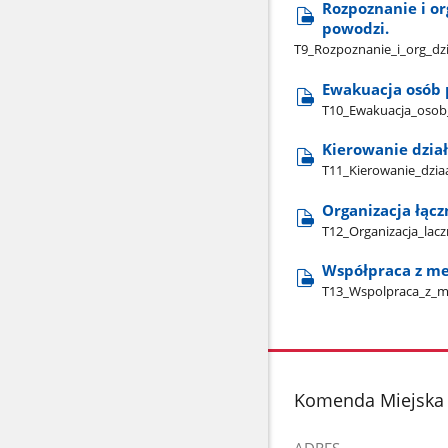
Rozpoznanie i or
powodzi.
T9​_Rozpoznanie​_i​_org​_
Ewakuacja osób 
T10​_Ewakuacja​_osob
Kierowanie dzia
T11​_Kierowanie​_dzia
Organizacja łącz
T12​_Organizacja​_lac
Współpraca z me
T13​_Wspolpraca​_z​_
stopka
Komenda Miejska 