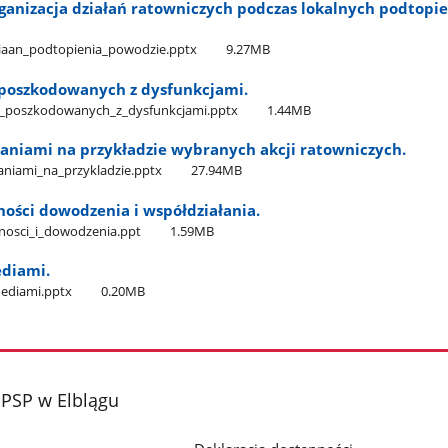
ganizacja działań ratowniczych podczas lokalnych podtopie
dziaan​_podtopienia​_powodzie.pptx
9.27MB
poszkodowanych z dysfunkcjami.
​_poszkodowanych​_z​_dysfunkcjami.pptx
1.44MB
łaniami na przykładzie wybranych akcji ratowniczych.
aniami​_na​_przykladzie.pptx
27.94MB
ności dowodzenia i współdziałania.
znosci​_i​_dowodzenia.ppt
1.59MB
diami.
mediami.pptx
0.20MB
PSP w Elblągu