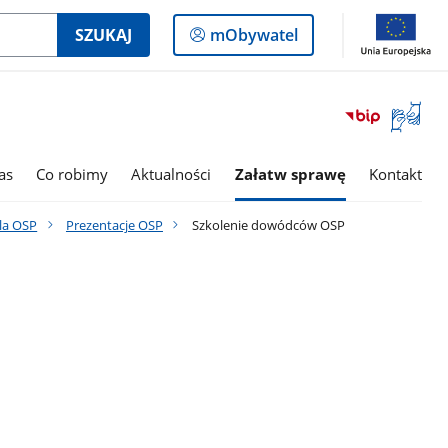
Logowanie
SZUKAJ
mObywatel
do
panelu
Otwórz
okno
z
tłumac
as
Co robimy
Aktualności
Załatw sprawę
Kontakt
języka
migowe
la OSP
Prezentacje OSP
Szkolenie dowódców OSP