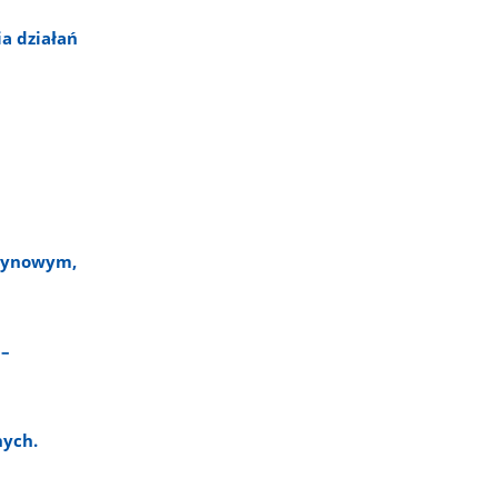
a działań
szynowym,
 –
nych.