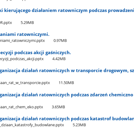
ki kierującego działaniem ratowniczym podczas prowadzeni
DR.pptx
5.29MB
łaniami ratowniczymi.
aniami​_ratowniczymi.pptx
0.97MB
cyzji podczas akcji gaśniczych.
yzji​_podczas​_akcji.pptx
4.42MB
rganizacja działań ratowniczych w transporcie drogowym, 
iaan​_rat​_w​_transporcie.pptx
11.50MB
rganizacja działań ratowniczych podczas zdarzeń chemiczno
ziaan​_rat​_chem​_eko.pptx
3.65MB
rganizacja działań ratowniczych podczas katastrof budowla
g​_dziaan​_katastrofy​_budowlane.pptx
5.23MB