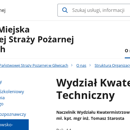
nej
Miejska
j Straży Pożarnej
ch
O 
aństwowej Straży Pożarnej w Gliwicach
O nas
Struktura Organiza
Wydział Kwat
y
Techniczny
 Szkoleniowy
nia
go
Naczelnik Wydziału Kwatermistrzow
Rozpoznawczy
mł. kpt. mgr inż. Tomasz Starosta
owsko-