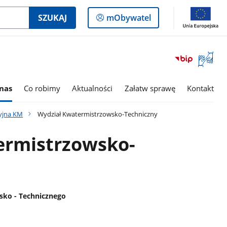
Logowanie
SZUKAJ
mObywatel
do
panelu
Otwórz
okno
z
tłumac
nas
Co robimy
Aktualności
Załatw sprawę
Kontakt
języka
migowe
cyjna KM
Wydział Kwatermistrzowsko-Techniczny
ermistrzowsko-
sko - Technicznego