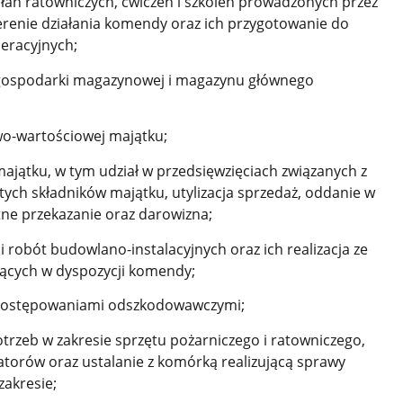
ałań ratowniczych, ćwiczeń i szkoleń prowadzonych przez
erenie działania komendy oraz ich przygotowanie do
eracyjnych;
 gospodarki magazynowej i magazynu głównego
wo-wartościowej majątku;
jątku, w tym udział w przedsięwzięciach związanych z
tych składników majątku, utylizacja
sprzedaż, oddanie w
tne przekazanie oraz darowizna
;
robót budowlano-instalacyjnych oraz ich realizacja ze
ących w dyspozycji komendy;
z postępowaniami odszkodowawczymi;
trzeb w zakresie sprzętu pożarniczego i ratowniczego,
atorów oraz ustalanie z komórką realizującą sprawy
zakresie;