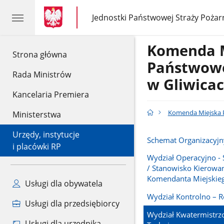
gov.pl
gov.pl
Jednostki Państwowej Straży Pożar
gov.pl
Jednostki
Państwowej
Straży
Komenda 
Pożarnej
gov.pl
Strona główna
Państwowe
Rada Ministrów
w Gliwica
Kancelaria Premiera
Komenda Miejska P
Ministerstwa
Urzędy, instytucje
Schemat Organizacyjn
i placówki RP
Wydział Operacyjno -
/ Stanowisko Kierowa
Komendanta Miejskie
Usługi dla obywatela
Wydział Kontrolno – 
Usługi dla przedsiębiorcy
Wydział Kwatermistrz
Usługi dla urzędnika