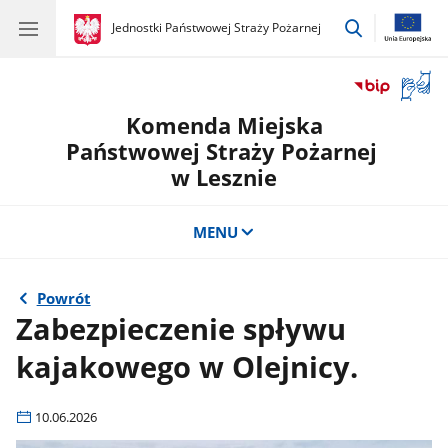
przejdź
gov.pl
Jednostki Państwowej Straży Pożarnej
gov.pl
Jednostki
do
Państwowej
wyszukiwar
Straży
Otwór
Pożarnej
okno
Komenda Miejska
z
tłuma
Państwowej Straży Pożarnej
języka
w Lesznie
migow
MENU
Powrót
Zabezpieczenie spływu
kajakowego w Olejnicy.
10.06.2026