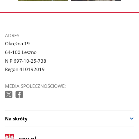
Pokaż
Pokaż
zdjęcie
zdjęcie
3
4
z
z
galerii.
galerii.
stopka
ADRES
Okrężna 19
64-100 Leszno
NIP 697-10-25-738
Regon 410192019
MEDIA SPOŁECZNOŚCIOWE:
Na skróty
stopka
Strona
gov.pl