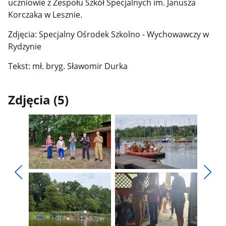
uczniowie z Zespołu Szkół Specjalnych im. Janusza
Korczaka w Lesznie.
Zdjęcia: Specjalny Ośrodek Szkolno - Wychowawczy w
Rydzynie
Tekst: mł. bryg. Sławomir Durka
Zdjęcia (5)
Pokaż
Pokaż
zdjęcie
zdjęcie
Pokaż
Poka
1
2
poprzednie
nest
z
z
zdjęcia
zdjęc
galerii.
galerii.