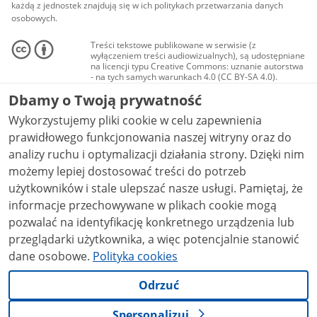
każdą z jednostek znajdują się w ich politykach przetwarzania danych
osobowych.
Treści tekstowe publikowane w serwisie (z
wyłączeniem treści audiowizualnych), są udostępniane
na licencji typu Creative Commons: uznanie autorstwa
- na tych samych warunkach 4.0 (CC BY-SA 4.0).
Materiały audiowizualne, w tym zdjęcia, materiały
Dbamy o Twoją prywatność
audio i wideo, są udostępniane na licencji typu
Creative Commons: uznanie autorstwa użycie
Wykorzystujemy pliki cookie w celu zapewnienia
niekomercyjne - bez utworów zależnych 4.0 (CC BY-
NC-ND 4.0), o ile nie jest to stwierdzone inaczej.
prawidłowego funkcjonowania naszej witryny oraz do
analizy ruchu i optymalizacji działania strony. Dzięki nim
możemy lepiej dostosować treści do potrzeb
użytkowników i stale ulepszać nasze usługi. Pamiętaj, że
informacje przechowywane w plikach cookie mogą
pozwalać na identyfikację konkretnego urządzenia lub
przeglądarki użytkownika, a więc potencjalnie stanowić
dane osobowe.
Polityka cookies
Odrzuć
Spersonalizuj