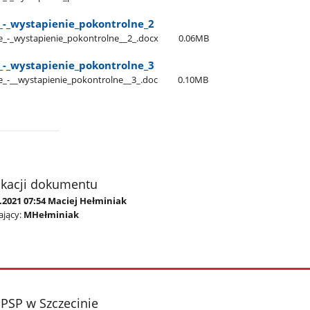
​_-​_wystapienie​_pokontrolne​_2
​_-​_wystapienie​_pokontrolne​_​_2​_.docx
0.06MB
​_-​_wystapienie​_pokontrolne​_3
​_-​_​_wystapienie​_pokontrolne​_​_3​_.doc
0.10MB
ikacji dokumentu
.2021 07:54 Maciej Hełminiak
jący:
MHełminiak
PSP w Szczecinie