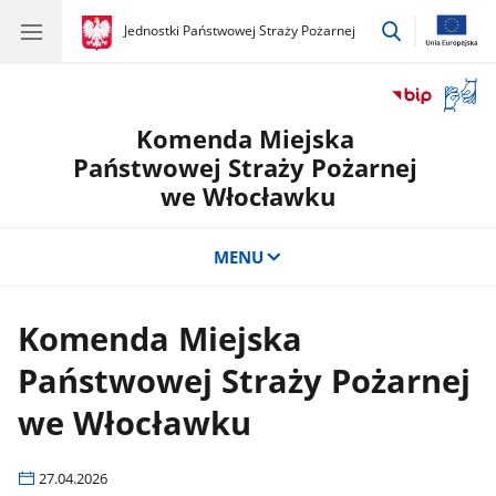
przejdź
gov.pl
Jednostki Państwowej Straży Pożarnej
gov.pl
Jednostki
do
Państwowej
wyszukiwar
Straży
Otwór
Pożarnej
okno
Komenda Miejska
z
tłuma
Państwowej Straży Pożarnej
języka
we Włocławku
migow
MENU
Komenda Miejska
Państwowej Straży Pożarnej
we Włocławku
27.04.2026