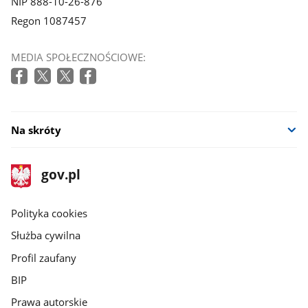
NIP 888-10-26-876
Regon 1087457
MEDIA SPOŁECZNOŚCIOWE:
Na skróty
stopka
Strona
gov.pl
gov.pl
główna
gov.pl
Polityka cookies
Służba cywilna
Profil zaufany
BIP
Prawa autorskie