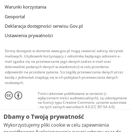
Warunki korzystania
Geoportal
Deklaracja dostępności serwisu Gov.pl
Ustawienia prywatności
Strony dostępne w domenie www.gov.pl mogą zawierać adresy skrzynek
mailowych. Użytkownik korzystający z odnośnika będącego adresem e-
mail zgadza się na przetwarzanie jego danych (adres e-mail oraz
dobrowolnie podanych danych w wiadomości) w celu przesłania
odpowiedzi na przesłane pytania. Szczegóły przetwarzania danych przez
każdą z jednostek znajdują się w ich politykach przetwarzania danych
osobowych.
Treści tekstowe publikowane w serwisie (z
wyłączeniem treści audiowizualnych), są udostępniane
na licencji typu Creative Commons: uznanie autorstwa
- na tych samych warunkach 4.0 (CC BY-SA 4.0).
Materiały audiowizualne, w tym zdjęcia, materiały
Dbamy o Twoją prywatność
audio i wideo, są udostępniane na licencji typu
Creative Commons: uznanie autorstwa użycie
Wykorzystujemy pliki cookie w celu zapewnienia
niekomercyjne - bez utworów zależnych 4.0 (CC BY-
NC-ND 4.0), o ile nie jest to stwierdzone inaczej.