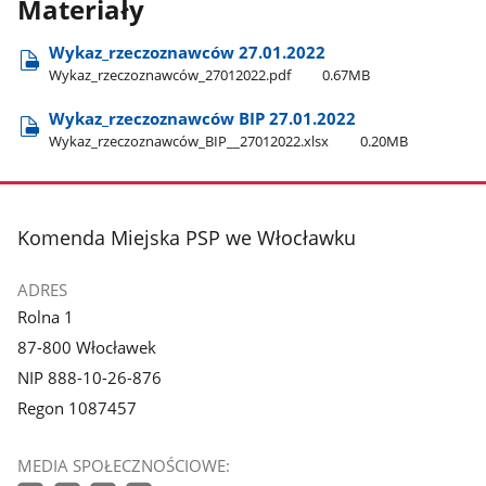
Materiały
Wykaz​_rzeczoznawców 27.01.2022
Wykaz​_rzeczoznawców​_27012022.pdf
0.67MB
Wykaz​_rzeczoznawców BIP 27.01.2022
Wykaz​_rzeczoznawców​_BIP​_​_27012022.xlsx
0.20MB
stopka
Komenda Miejska PSP we Włocławku
ADRES
Rolna 1
87-800 Włocławek
NIP 888-10-26-876
Regon 1087457
MEDIA SPOŁECZNOŚCIOWE: