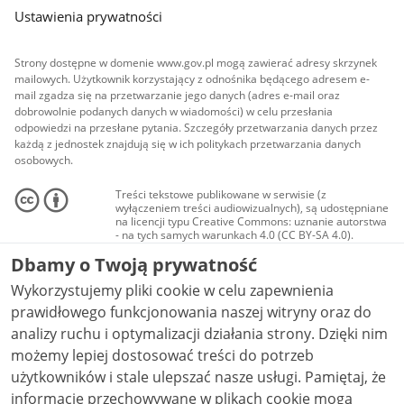
Ustawienia prywatności
Strony dostępne w domenie www.gov.pl mogą zawierać adresy skrzynek
mailowych. Użytkownik korzystający z odnośnika będącego adresem e-
mail zgadza się na przetwarzanie jego danych (adres e-mail oraz
dobrowolnie podanych danych w wiadomości) w celu przesłania
odpowiedzi na przesłane pytania. Szczegóły przetwarzania danych przez
każdą z jednostek znajdują się w ich politykach przetwarzania danych
osobowych.
Treści tekstowe publikowane w serwisie (z
wyłączeniem treści audiowizualnych), są udostępniane
na licencji typu Creative Commons: uznanie autorstwa
- na tych samych warunkach 4.0 (CC BY-SA 4.0).
Materiały audiowizualne, w tym zdjęcia, materiały
Dbamy o Twoją prywatność
audio i wideo, są udostępniane na licencji typu
Creative Commons: uznanie autorstwa użycie
Wykorzystujemy pliki cookie w celu zapewnienia
niekomercyjne - bez utworów zależnych 4.0 (CC BY-
NC-ND 4.0), o ile nie jest to stwierdzone inaczej.
prawidłowego funkcjonowania naszej witryny oraz do
analizy ruchu i optymalizacji działania strony. Dzięki nim
możemy lepiej dostosować treści do potrzeb
użytkowników i stale ulepszać nasze usługi. Pamiętaj, że
informacje przechowywane w plikach cookie mogą