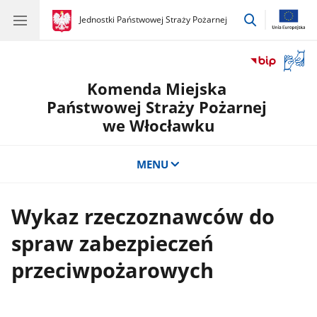
przejdź
gov.pl
Jednostki Państwowej Straży Pożarnej
gov.pl
Jednostki
do
Państwowej
wyszukiwar
Straży
Otwór
Pożarnej
okno
Komenda Miejska
z
tłuma
Państwowej Straży Pożarnej
języka
we Włocławku
migow
MENU
Wykaz rzeczoznawców do
spraw zabezpieczeń
przeciwpożarowych