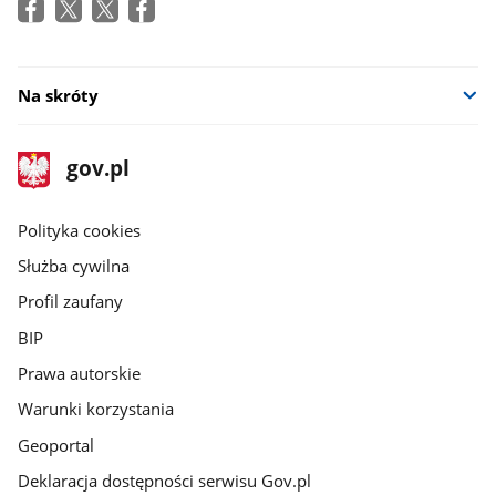
Na skróty
stopka
Strona
gov.pl
gov.pl
główna
gov.pl
Polityka cookies
Służba cywilna
Profil zaufany
BIP
Prawa autorskie
Warunki korzystania
Geoportal
Deklaracja dostępności serwisu Gov.pl