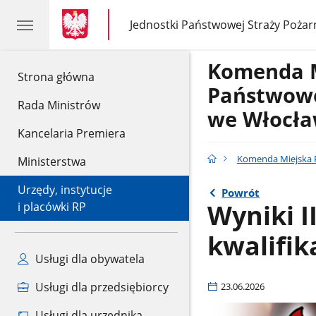
gov.pl
gov.pl
Jednostki Państwowej Straży Pożar
gov.pl
Jednostki
Państwowej
Straży
Komenda 
Pożarnej
gov.pl
Strona główna
Państwowe
Rada Ministrów
we Włocł
Kancelaria Premiera
Komenda Miejska P
Ministerstwa
Urzędy, instytucje
Powrót
Wyniki I
i placówki RP
kwalifik
Usługi dla obywatela
Usługi dla przedsiębiorcy
23.06.2026
Usługi dla urzędnika