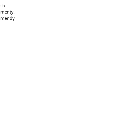
nia
umenty,
Komendy