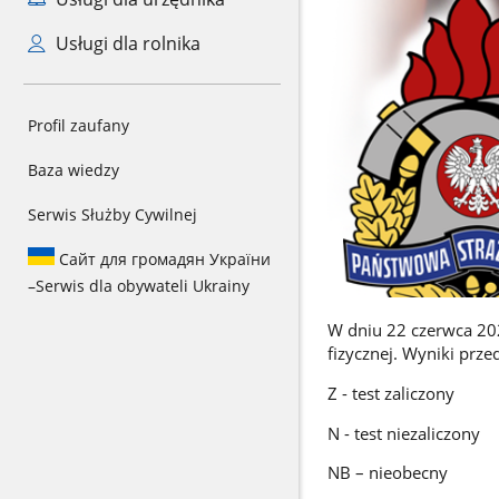
Usługi dla rolnika
Profil zaufany
Baza wiedzy
Serwis Służby Cywilnej
Сайт для громадян України
–
Serwis dla obywateli Ukrainy
W dniu 22 czerwca 202
fizycznej. Wyniki prze
Z - test zaliczony
N - test niezaliczony
NB – nieobecny