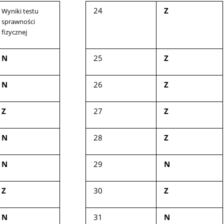
24
Z
Wyniki testu
sprawności
fizycznej
N
25
Z
N
26
Z
Z
27
Z
N
28
Z
N
29
N
Z
30
Z
N
31
N