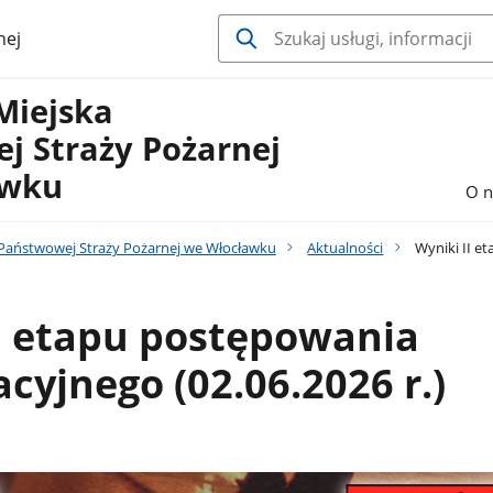
nej
Miejska
j Straży Pożarnej
awku
O n
aństwowej Straży Pożarnej we Włocławku
Aktualności
Wyniki II et
I etapu postępowania
acyjnego (02.06.2026 r.)