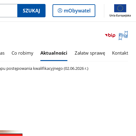
Logowanie
SZUKAJ
mObywatel
do
panelu
Otwórz
okno
z
tłumac
as
Co robimy
Aktualności
Załatw sprawę
Kontakt
języka
migowe
apu postępowania kwalifikacyjnego (02.06.2026 r.)