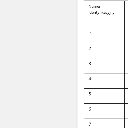
Numer
identyfikacyjny
1
2
3
4
5
6
7