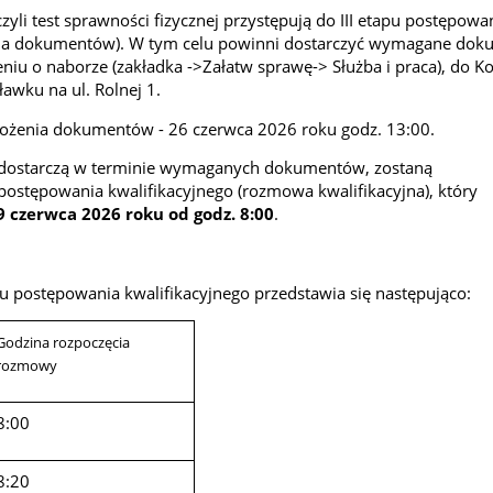
czyli test sprawności fizycznej przystępują do III etapu postępowa
ena dokumentów). W tym celu powinni dostarczyć wymagane dok
iu o naborze (zakładka ->Załatw sprawę-> Służba i praca), do 
awku na ul. Rolnej 1.
ożenia dokumentów - 26 czerwca 2026 roku godz. 13:00.
e dostarczą w terminie wymaganych dokumentów, zostaną
 postępowania kwalifikacyjnego (rozmowa kwalifikacyjna), który
9 czerwca 2026 roku od godz. 8:00
.
 postępowania kwalifikacyjnego przedstawia się następująco:
Godzina rozpoczęcia
rozmowy
8:00
8:20