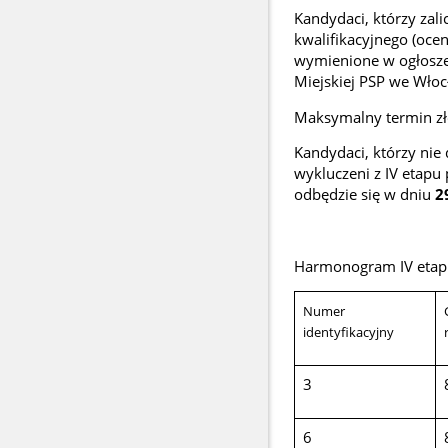
Kandydaci, którzy zali
kwalifikacyjnego (oc
wymienione w ogłoszen
Miejskiej PSP we Włocł
Maksymalny termin zł
Kandydaci, którzy ni
wykluczeni z IV etapu
odbędzie się w dniu
2
Harmonogram IV etapu
Numer
identyfikacyjny
3
6