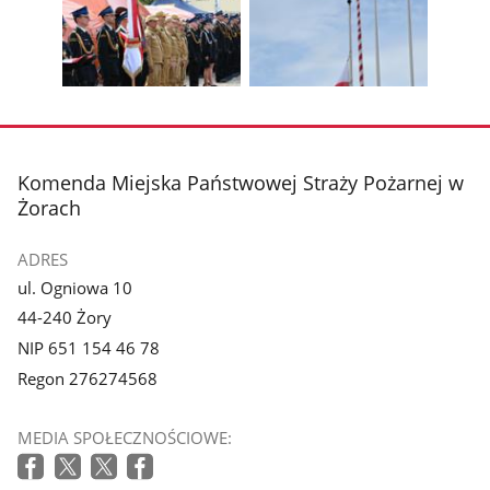
1
2
poprzednie
nest
z
z
zdjęcia
zdjęc
galerii.
galerii.
Pokaż
Pokaż
zdjęcie
zdjęcie
3
4
z
z
stopka
Komenda Miejska Państwowej Straży Pożarnej w
galerii.
galerii.
Żorach
ADRES
ul. Ogniowa 10
44-240 Żory
NIP 651 154 46 78
Regon 276274568
MEDIA SPOŁECZNOŚCIOWE: