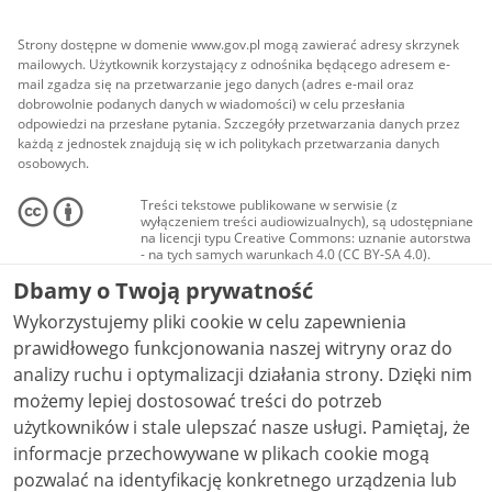
Strony dostępne w domenie www.gov.pl mogą zawierać adresy skrzynek
mailowych. Użytkownik korzystający z odnośnika będącego adresem e-
mail zgadza się na przetwarzanie jego danych (adres e-mail oraz
dobrowolnie podanych danych w wiadomości) w celu przesłania
odpowiedzi na przesłane pytania. Szczegóły przetwarzania danych przez
każdą z jednostek znajdują się w ich politykach przetwarzania danych
osobowych.
Treści tekstowe publikowane w serwisie (z
wyłączeniem treści audiowizualnych), są udostępniane
na licencji typu Creative Commons: uznanie autorstwa
- na tych samych warunkach 4.0 (CC BY-SA 4.0).
Materiały audiowizualne, w tym zdjęcia, materiały
Dbamy o Twoją prywatność
audio i wideo, są udostępniane na licencji typu
Creative Commons: uznanie autorstwa użycie
Wykorzystujemy pliki cookie w celu zapewnienia
niekomercyjne - bez utworów zależnych 4.0 (CC BY-
NC-ND 4.0), o ile nie jest to stwierdzone inaczej.
prawidłowego funkcjonowania naszej witryny oraz do
analizy ruchu i optymalizacji działania strony. Dzięki nim
możemy lepiej dostosować treści do potrzeb
użytkowników i stale ulepszać nasze usługi. Pamiętaj, że
informacje przechowywane w plikach cookie mogą
pozwalać na identyfikację konkretnego urządzenia lub