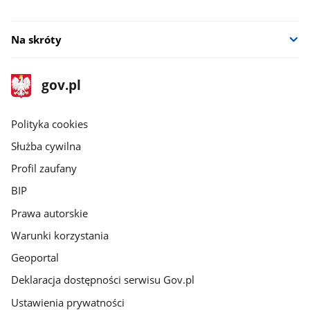
Na skróty
stopka
Strona
gov.pl
gov.pl
główna
gov.pl
Polityka cookies
Służba cywilna
Profil zaufany
BIP
Prawa autorskie
Warunki korzystania
Geoportal
Deklaracja dostępności serwisu Gov.pl
Ustawienia prywatności