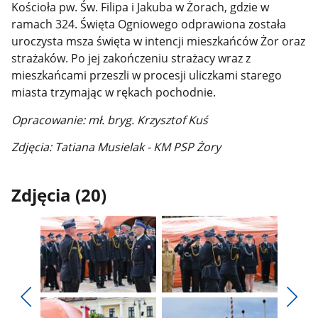
Kościoła pw. Św. Filipa i Jakuba w Żorach, gdzie w
ramach 324. Święta Ogniowego odprawiona została
uroczysta msza święta w intencji mieszkańców Żor oraz
strażaków. Po jej zakończeniu strażacy wraz z
mieszkańcami przeszli w procesji uliczkami starego
miasta trzymając w rękach pochodnie.
Opracowanie: mł. bryg. Krzysztof Kuś
Zdjęcia: Tatiana Musielak - KM PSP Żory
Zdjęcia (20)
Pokaż
Pokaż
zdjęcie
zdjęcie
Pokaż
Poka