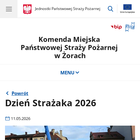
przejdź
gov.pl
Jednostki Państwowej Straży Pożarnej
gov.pl
Jednostki
do
Państwowej
wyszukiwar
Straży
Otwór
Pożarnej
okno
Komenda Miejska
z
tłuma
Państwowej Straży Pożarnej
języka
w Żorach
migow
MENU
Powrót
Dzień Strażaka 2026
11.05.2026