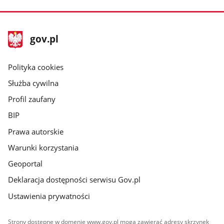
stopka
Strona
gov.pl
gov.pl
główna
gov.pl
Polityka cookies
Służba cywilna
Profil zaufany
BIP
Prawa autorskie
Warunki korzystania
Geoportal
Deklaracja dostępności serwisu Gov.pl
Ustawienia prywatności
Strony dostępne w domenie www.gov.pl mogą zawierać adresy skrzynek