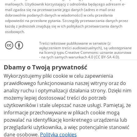
mailowych. Użytkownik korzystający z odnośnika będącego adresem e-
mail zgadza się na przetwarzanie jego danych (adres e-mail oraz
dobrowolnie podanych danych w wiadomości) w celu przesłania
odpowiedzi na przesłane pytania. Szczegóły przetwarzania danych przez
każdą z jednostek znajdują się w ich politykach przetwarzania danych
osobowych.
Treści tekstowe publikowane w serwisie (z
wyłączeniem treści audiowizualnych), są udostępniane
na licencji typu Creative Commons: uznanie autorstwa
- na tych samych warunkach 4.0 (CC BY-SA 4.0).
Materiały audiowizualne, w tym zdjęcia, materiały
Dbamy o Twoją prywatność
audio i wideo, są udostępniane na licencji typu
Creative Commons: uznanie autorstwa użycie
Wykorzystujemy pliki cookie w celu zapewnienia
niekomercyjne - bez utworów zależnych 4.0 (CC BY-
NC-ND 4.0), o ile nie jest to stwierdzone inaczej.
prawidłowego funkcjonowania naszej witryny oraz do
analizy ruchu i optymalizacji działania strony. Dzięki nim
możemy lepiej dostosować treści do potrzeb
użytkowników i stale ulepszać nasze usługi. Pamiętaj, że
informacje przechowywane w plikach cookie mogą
pozwalać na identyfikację konkretnego urządzenia lub
przeglądarki użytkownika, a więc potencjalnie stanowić
dane osobowe.
Polityka cookies