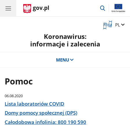
gov.pl
przejdź
do
wyszukiwar
Otwórz
Zmień 
PL
okno
Koronawirus:
z
tłumaczem
informacje i zalecenia
języka
migowego
MENU
Pomoc
06.08.2020
Lista laboratoriów COVID
Domy pomocy społecznej (DPS)
Całodobowa infolinia: 800 190 590