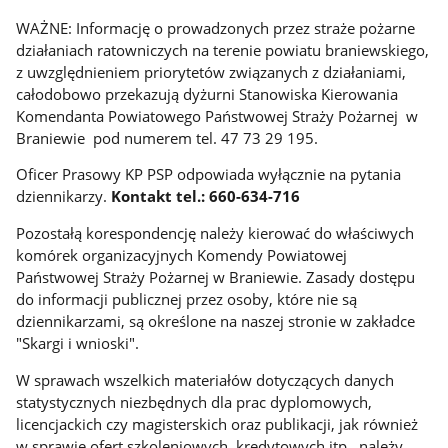
WAŻNE: Informację o prowadzonych przez straże pożarne
działaniach ratowniczych na terenie powiatu braniewskiego,
z uwzględnieniem priorytetów związanych z działaniami,
całodobowo przekazują dyżurni Stanowiska Kierowania
Komendanta Powiatowego Państwowej Straży Pożarnej w
Braniewie pod numerem tel. 47 73 29 195.
Oficer Prasowy KP PSP odpowiada wyłącznie na pytania
dziennikarzy.
Kontakt tel.: 660-634-716
Pozostałą korespondencję należy kierować do właściwych
komórek organizacyjnych Komendy Powiatowej
Państwowej Straży Pożarnej w Braniewie. Zasady dostępu
do informacji publicznej przez osoby, które nie są
dziennikarzami, są określone na naszej stronie w zakładce
"Skargi i wnioski".
W sprawach wszelkich materiałów dotyczących danych
statystycznych niezbędnych dla prac dyplomowych,
licencjackich czy magisterskich oraz publikacji, jak również
w sprawie ofert szkoleniowych, kredytowych itp., należy