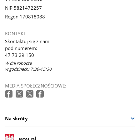
NIP 5821472257
Regon 170818088
KONTAKT
Skontaktuj się z nami
pod numerem:
47 73 29 150
W dni robocze
w godzinach: 7:30-15:30
MEDIA SPOŁECZNOŚCIOWE:
Na skróty
stopka
Strona
gov.pl