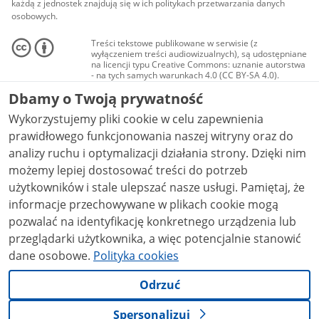
każdą z jednostek znajdują się w ich politykach przetwarzania danych
osobowych.
Treści tekstowe publikowane w serwisie (z
wyłączeniem treści audiowizualnych), są udostępniane
na licencji typu Creative Commons: uznanie autorstwa
- na tych samych warunkach 4.0 (CC BY-SA 4.0).
Materiały audiowizualne, w tym zdjęcia, materiały
Dbamy o Twoją prywatność
audio i wideo, są udostępniane na licencji typu
Creative Commons: uznanie autorstwa użycie
Wykorzystujemy pliki cookie w celu zapewnienia
niekomercyjne - bez utworów zależnych 4.0 (CC BY-
NC-ND 4.0), o ile nie jest to stwierdzone inaczej.
prawidłowego funkcjonowania naszej witryny oraz do
analizy ruchu i optymalizacji działania strony. Dzięki nim
możemy lepiej dostosować treści do potrzeb
użytkowników i stale ulepszać nasze usługi. Pamiętaj, że
informacje przechowywane w plikach cookie mogą
pozwalać na identyfikację konkretnego urządzenia lub
przeglądarki użytkownika, a więc potencjalnie stanowić
dane osobowe.
Polityka cookies
Odrzuć
Spersonalizuj