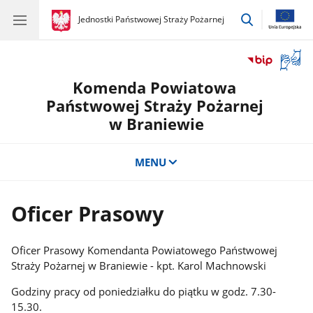
przejdź
gov.pl
Jednostki Państwowej Straży Pożarnej
gov.pl
Jednostki
do
Państwowej
wyszukiwar
Straży
Otwór
Pożarnej
okno
Komenda Powiatowa
z
tłuma
Państwowej Straży Pożarnej
języka
w Braniewie
migow
MENU
Oficer Prasowy
Oficer Prasowy Komendanta Powiatowego Państwowej
Straży Pożarnej w Braniewie - kpt. Karol Machnowski
Godziny pracy od poniedziałku do piątku w godz. 7.30-
15.30.