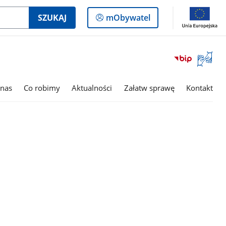
Logowanie
SZUKAJ
mObywatel
do
panelu
Otwórz
okno
z
tłumac
nas
Co robimy
Aktualności
Załatw sprawę
Kontakt
języka
migowe