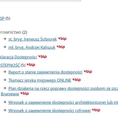
liczba
PSP
(5)
podstron
ba
stron
liczba
erownictwo
(2)
podstron
st. bryg. Ireneusz Ścibiorek
mł. bryg. Andrzej Kaliszuk
klaracja Dostępności
liczba
STĘPNOŚĆ
(5)
podstron
Raport o stanie zapewnienia dostępności
Tłumacz języka migowego ONLINE
Plan działania na rzecz poprawy dostępności osobom ze s
Braniewie
Wniosek o zapewnienie dostępności architektonicznej lub i
Wniosek o zapewnienie dostępności cyfrowej