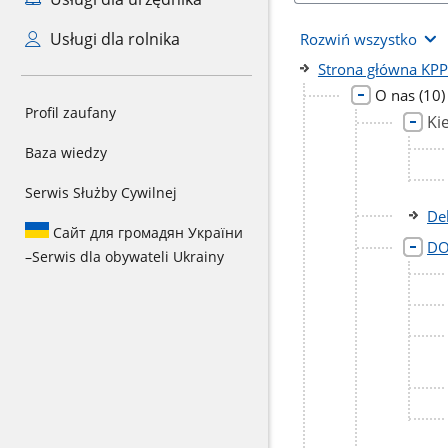
Usługi dla rolnika
Rozwiń wszystko
Strona główna KP
licz
O nas
(10)
Profil zaufany
pod
Ki
Baza wiedzy
Serwis Służby Cywilnej
De
Сайт для громадян України
DO
–
Serwis dla obywateli Ukrainy