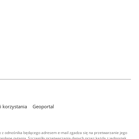
 korzystania
Geoportal
 z odnośnika będącego adresem e-mail zgadza się na przetwarzanie jego
esłane pytania. Szczegóły przetwarzania danych przez każdą z jednostek