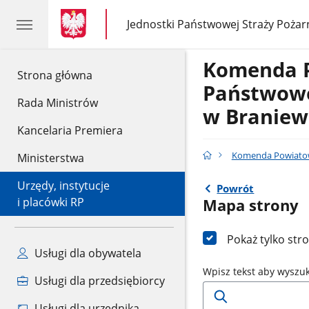
gov.pl
gov.pl
Jednostki Państwowej Straży Pożar
gov.pl
Jednostki
Państwowej
Straży
Komenda 
Pożarnej
gov.pl
Strona główna
Państwowe
Rada Ministrów
w Braniew
Kancelaria Premiera
Komenda Powiatow
Ministerstwa
Urzędy, instytucje
Powrót
i placówki RP
Mapa strony
Pokaż tylko str
Usługi dla obywatela
Wpisz tekst aby wyszu
Usługi dla przedsiębiorcy
Usługi dla urzędnika