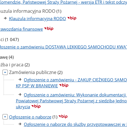
Komendzie, Państwowej Straży Pożarnej - wersja ETR i tekst od
liczba
auzula informacyjna RODO
(1)
podstron
Klauzula informacyjna RODO
rawozdania finansowe
liczba
ci
(1 047)
podstron
łoszenie o zamówieniu DOSTAWA LEKKIEGO SAMOCHODU KW
liczba
rawę
(4)
podstron
liczba
użba i praca
(2)
podstron
liczba
Zamówienia publiczne
(2)
podstron
Ogłoszenie o zamówieniu - ZAKUP CIĘŻKIEGO S
KP PSP W BRANIEWIE
Ogłoszenie o zamówieniu: Wykonanie dokumentacji
Powiatowej Państwowej Straży Pożarnej z siedzibą Jedno
ukrycia
liczba
Ogłoszenie o naborze
(1)
podstron
Ogłoszenie o naborze do służby przygotowawczej w