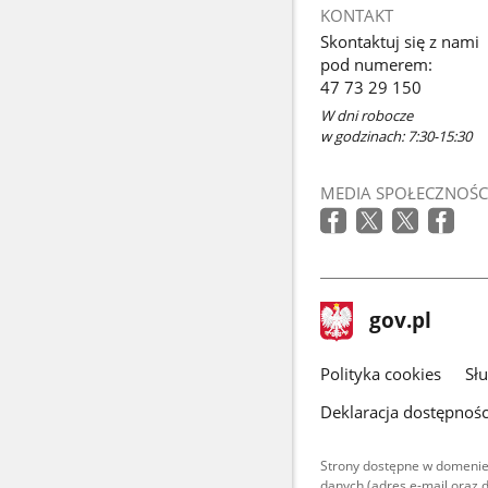
KONTAKT
Skontaktuj się z nami
pod numerem:
47 73 29 150
W dni robocze
w godzinach: 7:30-15:30
MEDIA SPOŁECZNOŚC
stopka
Strona
gov.pl
gov.pl
główna
gov.pl
Polityka cookies
Sł
Deklaracja dostępnośc
Strony dostępne w domenie
danych (adres e-mail oraz 