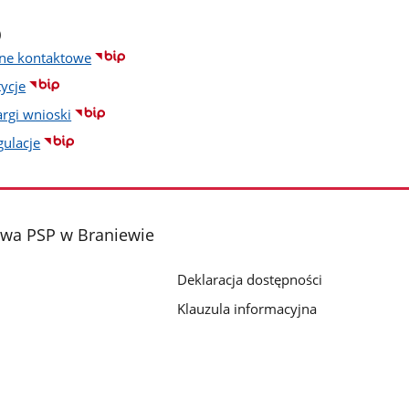
czba
)
dstron
ne kontaktowe
tycje
argi wnioski
gulacje
wa PSP w Braniewie
Deklaracja dostępności
Klauzula informacyjna