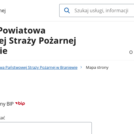
nej
Powiatowa
j Straży Pożarnej
ie
O 
a Państwowej Straży Pożarnej w Braniewie
Mapa strony
ony BIP
kać