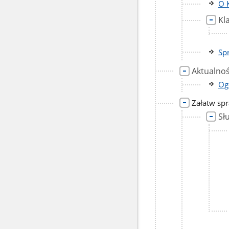
O 
Kl
Sp
Aktualnoś
Og
Załatw sp
Sł