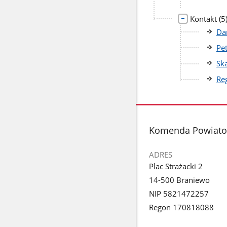
li
Kontakt
(5
po
Da
Pe
Sk
Re
stopka
Komenda Powiato
ADRES
Plac Strażacki 2
14-500 Braniewo
NIP 5821472257
Regon 170818088