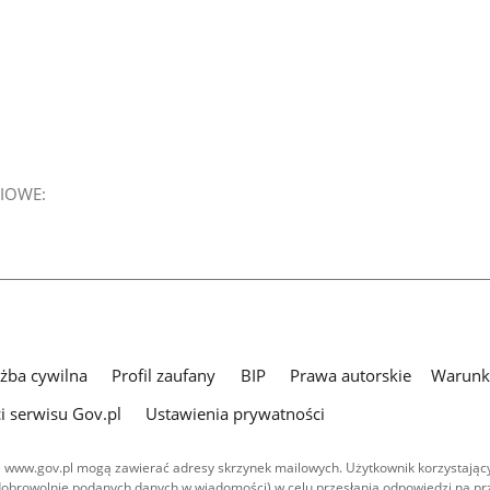
IOWE:
użba cywilna
Profil zaufany
BIP
Prawa autorskie
Warunki
i serwisu Gov.pl
Ustawienia prywatności
 www.gov.pl mogą zawierać adresy skrzynek mailowych. Użytkownik korzystający
dobrowolnie podanych danych w wiadomości) w celu przesłania odpowiedzi na prz