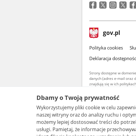
w
nowym
oknie
stopka
Strona
gov.pl
gov.pl
główna
gov.pl
Polityka cookies
Sł
Deklaracja dostępnośc
Strony dostępne w domenie
danych (adres e-mail oraz 
znajdują się w ich polityk
Treści teksto
Dbamy o Twoją prywatność
udostępniane
warunkach 4.0
Wykorzystujemy pliki cookie w celu zapewn
są udostępni
bez utworów z
naszej witryny oraz do analizy ruchu i optymalizacj
możemy lepiej dostosować treści do potrzeb
usługi. Pamiętaj, że informacje przechowywane w plikach cookie mogą pozwalać na