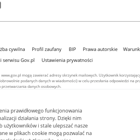
użba cywilna
Profil zaufany
BIP
Prawa autorskie
Warunki
i serwisu Gov.pl
Ustawienia prywatności
 www.gov.pl mogą zawierać adresy skrzynek mailowych. Użytkownik korzystający
dobrowolnie podanych danych w wiadomości) w celu przesłania odpowiedzi na prz
ach przetwarzania danych osobowych.
we publikowane w serwisie (z wyłączeniem treści audiowizualnych), są
 na licencji typu Creative Commons: uznanie autorstwa - na tych samych
 (CC BY-SA 4.0). Materiały audiowizualne, w tym zdjęcia, materiały audio i wideo
ienia prawidłowego funkcjonowania
ane na licencji typu Creative Commons: uznanie autorstwa użycie niekomercyjne 
ależnych 4.0 (CC BY-NC-ND 4.0), o ile nie jest to stwierdzone inaczej.
i działania strony. Dzięki nim
 użytkowników i stale ulepszać nasze