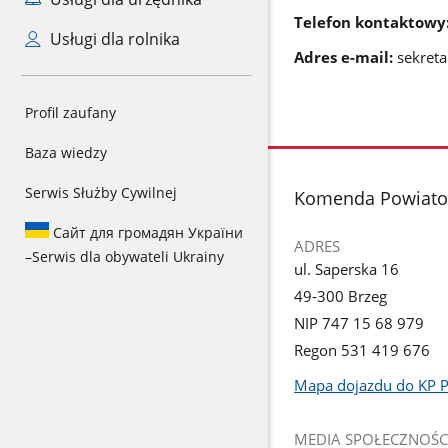
Telefon kontaktowy
Usługi dla rolnika
Adres e-mail:
sekreta
Profil zaufany
Baza wiedzy
Serwis Służby Cywilnej
stopka
Komenda Powiatow
Сайт для громадян України
ADRES
–
Serwis dla obywateli Ukrainy
ul. Saperska 16
49-300 Brzeg
NIP 747 15 68 979
Regon 531 419 676
Mapa dojazdu do KP 
Link
otworzy
MEDIA SPOŁECZNOŚC
się