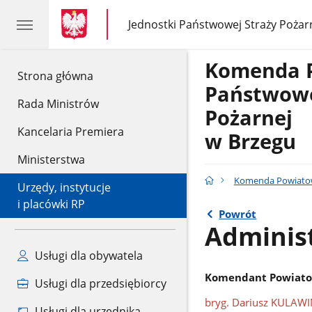
gov.pl
gov.pl
Jednostki Państwowej Straży Pożar
gov.pl
Jednostki
Państwowej
Straży
Komenda 
Pożarnej
gov.pl
Strona główna
Państwowe
Rada Ministrów
Pożarnej
Kancelaria Premiera
w Brzegu
Ministerstwa
Komenda Powiatow
Urzędy, instytucje
i placówki RP
Powrót
Adminis
Usługi dla obywatela
Komendant Powiatow
Usługi dla przedsiębiorcy
bryg. Dariusz KULAW
Usługi dla urzędnika