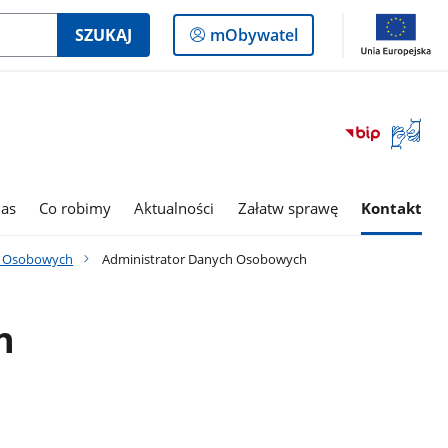
Logowanie
SZUKAJ
mObywatel
do
panelu
Otwórz
okno
z
tłumac
as
Co robimy
Aktualności
Załatw sprawę
Kontakt
języka
migowe
h Osobowych
Administrator Danych Osobowych
h