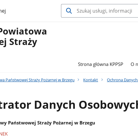
nej
Powiatowa
j Straży
Strona główna KPPSP
O n
a Państwowej Straży Pożarnej w Brzegu
Kontakt
Ochrona Danyc
trator Danych Osobowyc
y Państwowej Straży Pożarnej w Brzegu
INEK