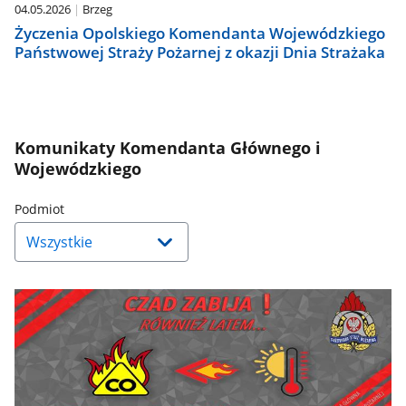
04.05.2026
Brzeg
Życzenia Opolskiego Komendanta Wojewódzkiego
Państwowej Straży Pożarnej z okazji Dnia Strażaka
Komunikaty Komendanta Głównego i
Wojewódzkiego
Naciśnij
Podmiot
strzałkę
w
dół,
aby
wybrać
odpowiednią
pozycję.
Dane
zaktualizują
się