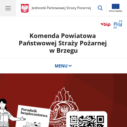
przejdź
gov.pl
Jednostki Państwowej Straży Pożarnej
gov.pl
Jednostki
do
Państwowej
wyszukiwar
Straży
Otwór
Pożarnej
okno
Komenda Powiatowa
z
tłuma
Państwowej Straży Pożarnej
języka
w Brzegu
migow
MENU