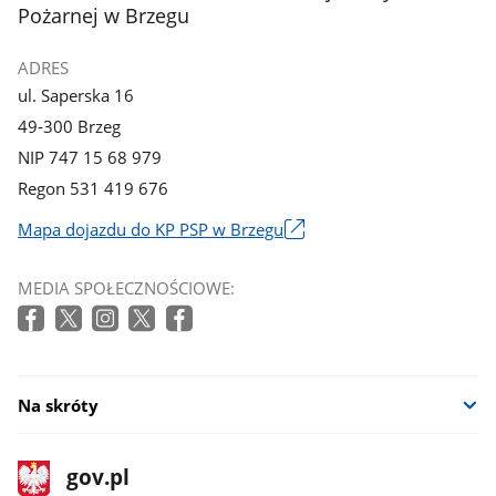
Pożarnej w Brzegu
ADRES
ul. Saperska 16
49-300 Brzeg
NIP 747 15 68 979
Regon 531 419 676
Mapa dojazdu do KP PSP w Brzegu
Link
otworzy
MEDIA SPOŁECZNOŚCIOWE:
się
w
nowym
oknie
Na skróty
stopka
Strona
gov.pl
gov.pl