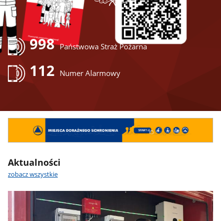
998
Państwowa Straż Pożarna
112
Numer Alarmowy
Miejsca
doraźnego
schronienia
Aktualności
zobacz wszystkie