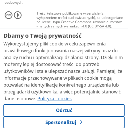
osobowych.
Treści tekstowe publikowane w serwisie (z
wyłączeniem treści audiowizualnych), są udostępniane
na licencji typu Creative Commons: uznanie autorstwa
- na tych samych warunkach 4.0 (CC BY-SA 4.0).
Materiały audiowizualne, w tym zdjęcia, materiały
Dbamy o Twoją prywatność
audio i wideo, są udostępniane na licencji typu
Creative Commons: uznanie autorstwa użycie
Wykorzystujemy pliki cookie w celu zapewnienia
niekomercyjne - bez utworów zależnych 4.0 (CC BY-
NC-ND 4.0), o ile nie jest to stwierdzone inaczej.
prawidłowego funkcjonowania naszej witryny oraz do
analizy ruchu i optymalizacji działania strony. Dzięki nim
możemy lepiej dostosować treści do potrzeb
użytkowników i stale ulepszać nasze usługi. Pamiętaj, że
informacje przechowywane w plikach cookie mogą
pozwalać na identyfikację konkretnego urządzenia lub
przeglądarki użytkownika, a więc potencjalnie stanowić
dane osobowe.
Polityka cookies
Odrzuć
Spersonalizuj