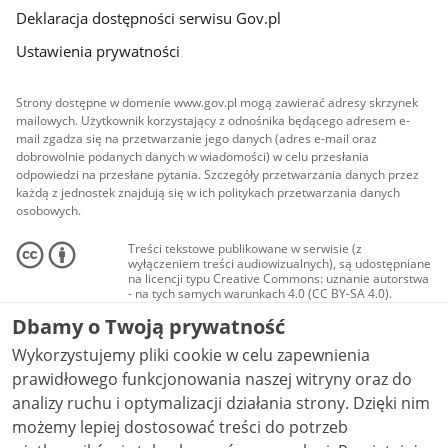
Deklaracja dostępności serwisu Gov.pl
Ustawienia prywatności
Strony dostępne w domenie www.gov.pl mogą zawierać adresy skrzynek
mailowych. Użytkownik korzystający z odnośnika będącego adresem e-
mail zgadza się na przetwarzanie jego danych (adres e-mail oraz
dobrowolnie podanych danych w wiadomości) w celu przesłania
odpowiedzi na przesłane pytania. Szczegóły przetwarzania danych przez
każdą z jednostek znajdują się w ich politykach przetwarzania danych
osobowych.
Treści tekstowe publikowane w serwisie (z
wyłączeniem treści audiowizualnych), są udostępniane
na licencji typu Creative Commons: uznanie autorstwa
- na tych samych warunkach 4.0 (CC BY-SA 4.0).
Materiały audiowizualne, w tym zdjęcia, materiały
Dbamy o Twoją prywatność
audio i wideo, są udostępniane na licencji typu
Creative Commons: uznanie autorstwa użycie
Wykorzystujemy pliki cookie w celu zapewnienia
niekomercyjne - bez utworów zależnych 4.0 (CC BY-
NC-ND 4.0), o ile nie jest to stwierdzone inaczej.
prawidłowego funkcjonowania naszej witryny oraz do
analizy ruchu i optymalizacji działania strony. Dzięki nim
możemy lepiej dostosować treści do potrzeb