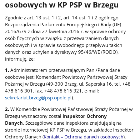
osobowych w KP PSP w Brzegu
Zgodnie z art. 13 ust. 1 i 2, art. 14 ust. 1 i 2 ogólnego
Rozporządzenia Parlamentu Europejskiego i Rady (UE)
2016/679 z dnia 27 kwietnia 2016 r. w sprawie ochrony
osób fizycznych w związku z przetwarzaniem danych
osobowych i w sprawie swobodnego przepływu takich
danych oraz uchylenia dyrektywy 95/46/WE (RODO),
informuję, że:
1.
Administratorem przetwarzającym Pani/Pana dane
osobowe jest: Komendant Powiatowy Państwowej Straży
Pożarnej w Brzegu (49-300 Brzeg, ul. Saperska 16, tel. +48
478 616 301, fax. +48 478 616 321, e-mail:
sekretariat.brzeg@psp.opole.pl
).
2.
W Komendzie Powiatowej Państwowej Straży Pożarnej w
Brzegu wyznaczony został
Inspektor Ochrony
Danych
. Szczegółowe dane inspektora znajdują się na
stronie internetowej KP PSP w Brzegu, w zakładce Inspektor
Ochrony Danych
(
Kontakt
–
Ochrona danych osobowych
).