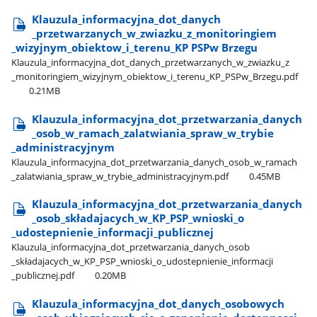
Klauzula​_informacyjna​_dot​_danych​
_przetwarzanych​_w​_zwiazku​_z​_monitoringiem​
_wizyjnym​_obiektow​_i​_terenu​_KP PSPw Brzegu
Klauzula​_informacyjna​_dot​_danych​_przetwarzanych​_w​_zwiazku​_z​
_monitoringiem​_wizyjnym​_obiektow​_i​_terenu​_KP​_PSPw​_Brzegu.pdf
0.21MB
Klauzula​_informacyjna​_dot​_przetwarzania​_danych​
_osob​_w​_ramach​_zalatwiania​_spraw​_w​_trybie​
_administracyjnym
Klauzula​_informacyjna​_dot​_przetwarzania​_danych​_osob​_w​_ramach​
_zalatwiania​_spraw​_w​_trybie​_administracyjnym.pdf
0.45MB
Klauzula​_informacyjna​_dot​_przetwarzania​_danych​
_osob​_składajacych​_w​_KP​_PSP​_wnioski​_o​
_udostepnienie​_informacji​_publicznej
Klauzula​_informacyjna​_dot​_przetwarzania​_danych​_osob​
_składajacych​_w​_KP​_PSP​_wnioski​_o​_udostepnienie​_informacji​
_publicznej.pdf
0.20MB
Klauzula​_informacyjna​_dot​_danych​_osobowych​