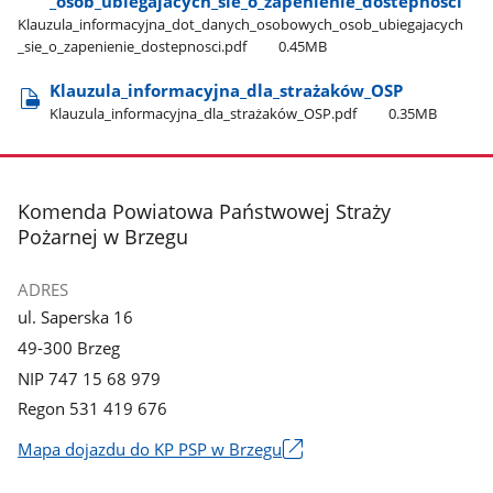
_osob​_ubiegajacych​_sie​_o​_zapenienie​_dostepnosci
Klauzula​_informacyjna​_dot​_danych​_osobowych​_osob​_ubiegajacych​
_sie​_o​_zapenienie​_dostepnosci.pdf
0.45MB
Klauzula​_informacyjna​_dla​_strażaków​_OSP
Klauzula​_informacyjna​_dla​_strażaków​_OSP.pdf
0.35MB
stopka
Komenda Powiatowa Państwowej Straży
Pożarnej w Brzegu
ADRES
ul. Saperska 16
49-300 Brzeg
NIP 747 15 68 979
Regon 531 419 676
Mapa dojazdu do KP PSP w Brzegu
Link