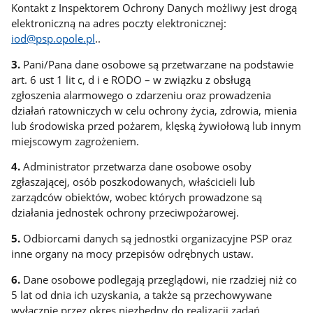
Kontakt z Inspektorem Ochrony Danych możliwy jest drogą
elektroniczną na adres poczty elektronicznej:
iod@psp.opole.pl
..
3.
Pani/Pana dane osobowe są przetwarzane na podstawie
art. 6 ust 1 lit c, d i e RODO – w związku z obsługą
zgłoszenia alarmowego o zdarzeniu oraz prowadzenia
działań ratowniczych w celu ochrony życia, zdrowia, mienia
lub środowiska przed pożarem, klęską żywiołową lub innym
miejscowym zagrożeniem.
4.
Administrator przetwarza dane osobowe osoby
zgłaszającej, osób poszkodowanych, właścicieli lub
zarządców obiektów, wobec których prowadzone są
działania jednostek ochrony przeciwpożarowej.
5.
Odbiorcami danych są jednostki organizacyjne PSP oraz
inne organy na mocy przepisów odrębnych ustaw.
6.
Dane osobowe podlegają przeglądowi, nie rzadziej niż co
5 lat od dnia ich uzyskania, a także są przechowywane
wyłącznie przez okres niezbędny do realizacji zadań