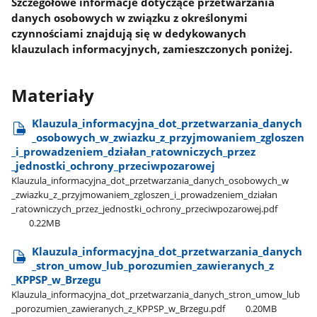
Szczegółowe informacje dotyczące przetwarzania
danych osobowych w związku z określonymi
czynnościami znajdują się w dedykowanych
klauzulach informacyjnych, zamieszczonych poniżej.
Materiały
Klauzula​_informacyjna​_dot​_przetwarzania​_danych​
_osobowych​_w​_zwiazku​_z​_przyjmowaniem​_zgloszen​
_i​_prowadzeniem​_działan​_ratowniczych​_przez​
_jednostki​_ochrony​_przeciwpozarowej
Klauzula​_informacyjna​_dot​_przetwarzania​_danych​_osobowych​_w​
_zwiazku​_z​_przyjmowaniem​_zgloszen​_i​_prowadzeniem​_działan​
_ratowniczych​_przez​_jednostki​_ochrony​_przeciwpozarowej.pdf
0.22MB
Klauzula​_informacyjna​_dot​_przetwarzania​_danych​
_stron​_umow​_lub​_porozumien​_zawieranych​_z​
_KPPSP​_w​_Brzegu
Klauzula​_informacyjna​_dot​_przetwarzania​_danych​_stron​_umow​_lub​
_porozumien​_zawieranych​_z​_KPPSP​_w​_Brzegu.pdf
0.20MB