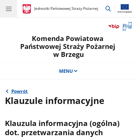
przejdź
gov.pl
Jednostki Państwowej Straży Pożarnej
gov.pl
Jednostki
do
Państwowej
wyszukiwar
Straży
Otwór
Pożarnej
okno
Komenda Powiatowa
z
tłuma
Państwowej Straży Pożarnej
języka
w Brzegu
migow
MENU
Powrót
Klauzule informacyjne
Klauzula informacyjna
(ogólna)
dot. przetwarzania danych