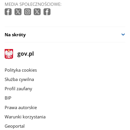
otworzy
MEDIA SPOŁECZNOŚCIOWE:
się
w
nowym
oknie
Na skróty
stopka
Strona
gov.pl
gov.pl
główna
gov.pl
Polityka cookies
Służba cywilna
Profil zaufany
BIP
Prawa autorskie
Warunki korzystania
Geoportal