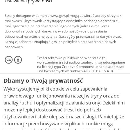
Ustawienia prywatności
Strony dostępne w domenie www.gov.pl mogą zawierać adresy skrzynek
mailowych. Użytkownik korzystający z odnośnika będącego adresem e-
mail zgadza się na przetwarzanie jego danych (adres e-mail oraz
dobrowolnie podanych danych w wiadomości) w celu przesłania
odpowiedzi na przesłane pytania. Szczegóły przetwarzania danych przez
każdą z jednostek znajdują się w ich politykach przetwarzania danych
osobowych.
Treści tekstowe publikowane w serwisie (z
wyłączeniem treści audiowizualnych), są udostępniane
na licencji typu Creative Commons: uznanie autorstwa
- na tych samych warunkach 4.0 (CC BY-SA 4.0).
Materiały audiowizualne, w tym zdjęcia, materiały
Dbamy o Twoją prywatność
audio i wideo, są udostępniane na licencji typu
Creative Commons: uznanie autorstwa użycie
Wykorzystujemy pliki cookie w celu zapewnienia
niekomercyjne - bez utworów zależnych 4.0 (CC BY-
NC-ND 4.0), o ile nie jest to stwierdzone inaczej.
prawidłowego funkcjonowania naszej witryny oraz do
analizy ruchu i optymalizacji działania strony. Dzięki nim
możemy lepiej dostosować treści do potrzeb
użytkowników i stale ulepszać nasze usługi. Pamiętaj, że
informacje przechowywane w plikach cookie mogą