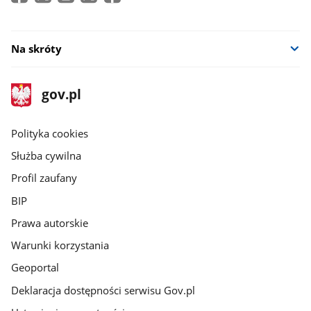
nowym
oknie
Na skróty
stopka
Strona
gov.pl
gov.pl
główna
gov.pl
Polityka cookies
Służba cywilna
Profil zaufany
BIP
Prawa autorskie
Warunki korzystania
Geoportal
Deklaracja dostępności serwisu Gov.pl