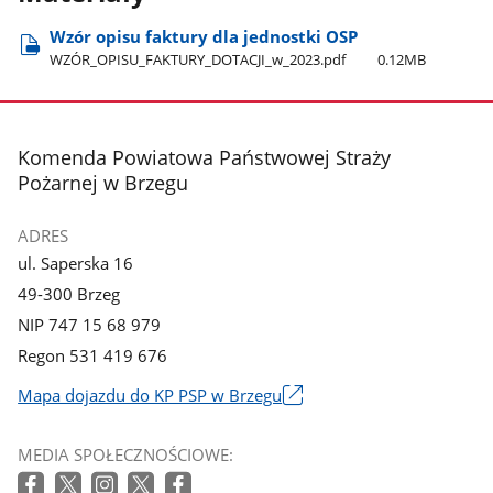
Wzór opisu faktury dla jednostki OSP
WZÓR​_OPISU​_FAKTURY​_DOTACJI​_w​_2023.pdf
0.12MB
stopka
Komenda Powiatowa Państwowej Straży
Pożarnej w Brzegu
ADRES
ul. Saperska 16
49-300 Brzeg
NIP 747 15 68 979
Regon 531 419 676
Mapa dojazdu do KP PSP w Brzegu
Link
otworzy
MEDIA SPOŁECZNOŚCIOWE:
się
w