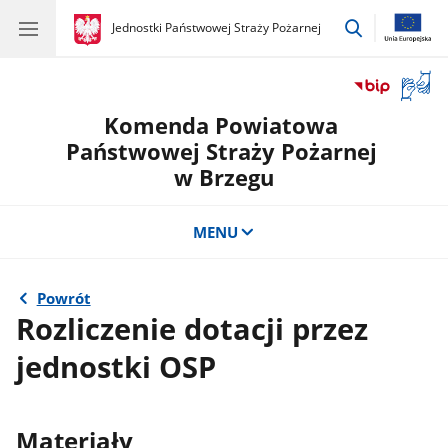
przejdź
gov.pl
Jednostki Państwowej Straży Pożarnej
gov.pl
Jednostki
do
Państwowej
wyszukiwar
Straży
Otwór
Pożarnej
okno
Komenda Powiatowa
z
tłuma
Państwowej Straży Pożarnej
języka
w Brzegu
migow
MENU
Powrót
Rozliczenie dotacji przez
jednostki OSP
Materiały